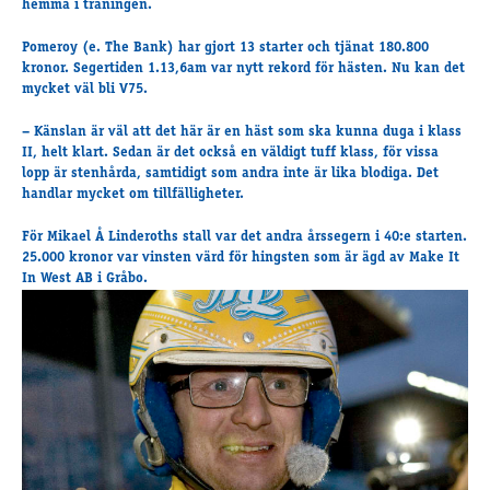
hemma i träningen.
Supertorsdag
Ponnytravtävlingar
Pomeroy (e. The Bank) har gjort 13 starter och tjänat 180.800
kronor. Segertiden 1.13,6am var nytt rekord för hästen. Nu kan det
Ridsport
mycket väl bli V75.
– Känslan är väl att det här är en häst som ska kunna duga i klass
II, helt klart. Sedan är det också en väldigt tuff klass, för vissa
Om travskolan
lopp är stenhårda, samtidigt som andra inte är lika blodiga. Det
Samarbetspartners
handlar mycket om tillfälligheter.
Licenskurser
För Mikael Å Linderoths stall var det andra årssegern i 40:e starten.
Kursutbud och Aktiviteter
25.000 kronor var vinsten värd för hingsten som är ägd av Make It
Ungdoms­stipendium
In West AB i Gråbo.
Ledningsgrupp
Kontakt
Styrelsen
Åby Trav­sällskap
Intresseföreningar
Press