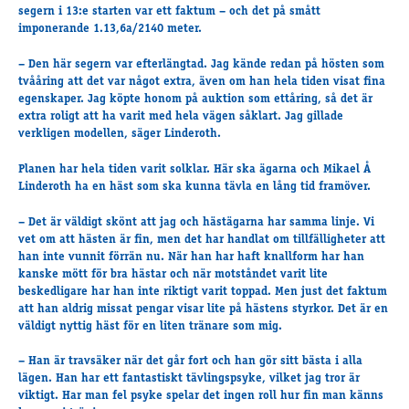
Travkonferens
segern i 13:e starten var ett faktum – och det på smått
imponerande 1.13,6a/2140 meter.
Exponering & värdskap
Aktiviteter
– Den här segern var efterlängtad. Jag kände redan på hösten som
tvååring att det var något extra, även om han hela tiden visat fina
egenskaper. Jag köpte honom på auktion som ettåring, så det är
extra roligt att ha varit med hela vägen såklart. Jag gillade
Hört och hänt
verkligen modellen, säger Linderoth.
Tävling
Tävlingsserier
Planen har hela tiden varit solklar. Här ska ägarna och Mikael Å
Linderoth ha en häst som ska kunna tävla en lång tid framöver.
Träning och provlopp
Aktiva
– Det är väldigt skönt att jag och hästägarna har samma linje. Vi
Månadens hästägare 2026
vet om att hästen är fin, men det har handlat om tillfälligheter att
han inte vunnit förrän nu. När han har haft knallform har han
Månadens B-tränare 2026
kanske mött för bra hästar och när motståndet varit lite
Euro Classic Trot
beskedligare har han inte riktigt varit toppad. Men just det faktum
att han aldrig missat pengar visar lite på hästens styrkor. Det är en
Andelshästar
väldigt nyttig häst för en liten tränare som mig.
– Han är travsäker när det går fort och han gör sitt bästa i alla
Åby Stora Pris 2026
lägen. Han har ett fantastiskt tävlingspsyke, vilket jag tror är
viktigt. Har man fel psyke spelar det ingen roll hur fin man känns
Supertorsdag för företag