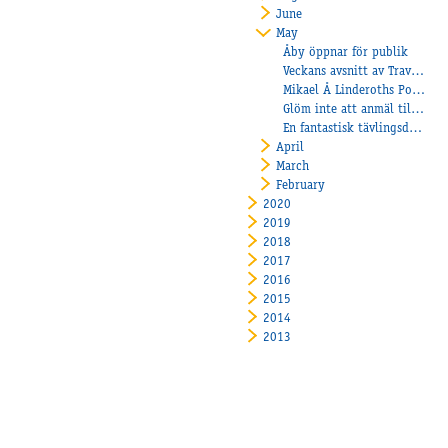
June
May
Åby öppnar för publik
Veckans avsnitt av Travtjöt
Mikael Å Linderoths Pomeroy tog karriärens första seger
Glöm inte att anmäl till nästa veckas tävlingar redan på onsdag den 12/5
En fantastisk tävlingsdag- Paralympiatravet med Pokalloppen
April
March
February
2020
2019
2018
2017
2016
2015
2014
2013