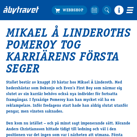
MIKAEL Å LINDEROTHS
Köp biljett
POMEROY TOG
Travprogrammet
Boka ställplats
KARRIÄRENS FÖRSTA
Bra att veta
SEGER
Restauranger
Catering by Lyon
Stallet består av knappt 20 hästar hos Mikael Å Linderoth. Med
Hotell nära oss
hedershästar som Dokonjo och Even’s First Boy som närmar sig
Nybörjar­guide
slutet av sin karriär behövs också nya individer för fortsatta
framgångar. I fyraårige
Pomeroy
kan han mycket väl ha en
Presentkort
reklampelare. Inför fredagens start hade han aldrig slutat utanför
Tävlingsdagar
pengar, men vinsten saknades.
FAQ
Den kom nu istället – och på minst sagt imponerande sätt. Körande
Anders Christiansson hittade tidigt till ledning och väl i den
positionen var det ingen som var i närheten att utmana. Första