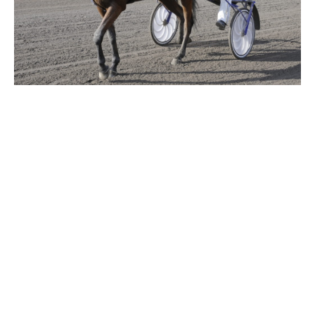
Travkonferens
Exponering & värdskap
Aktiviteter
Hört och hänt
Tävling
Tävlingsserier
Träning och provlopp
Aktiva
Månadens hästägare 2026
Månadens B-tränare 2026
Euro Classic Trot
Andelshästar
Åby Stora Pris 2026
Supertorsdag för företag