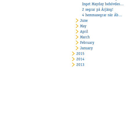
Inget Mayday behövdes på Jägersro
2 segrar på Årjäng!
4 hemmasegrar när Åby firade 80-år
June
May
April
March
February
January
2015
2014
2013