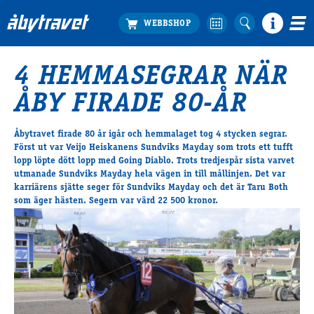
4 HEMMASEGRAR NÄR
Köp biljett
ÅBY FIRADE 80-ÅR
Travprogrammet
Boka ställplats
Åbytravet firade 80 år igår och hemmalaget tog 4 stycken segrar.
Bra att veta
Först ut var Veijo Heiskanens Sundviks Mayday som trots ett tufft
Restauranger
lopp löpte dött lopp med Going Diablo. Trots tredjespår sista varvet
utmanade Sundviks Mayday hela vägen in till mållinjen. Det var
Catering by Lyon
karriärens sjätte seger för Sundviks Mayday och det är Taru Both
Hotell nära oss
som äger hästen. Segern var värd 22 500 kronor.
Nybörjar­guide
Presentkort
Tävlingsdagar
FAQ