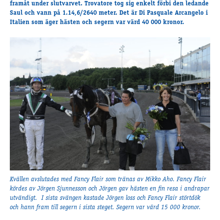
framåt under slutvarvet. Trovatore tog sig enkelt förbi den ledande
Saul och vann på 1.14,6/2640 meter. Det är Di Pasquale Arcangelo i
Italien som äger hästen och segern var värd 40 000 kronor.
Kvällen avslutades med Fancy Flair som tränas av Mikko Aho. Fancy Flair
kördes av Jörgen Sjunnesson och Jörgen gav hästen en fin resa i andrapar
utvändigt. I sista svängen kastade Jörgen loss och Fancy Flair störtdök
och hann fram till segern i sista steget. Segern var värd 15 000 kronor.