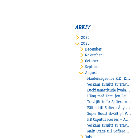
ARKIV
2026
2025
December
November
October
September
August
Maidenseger för R.K. Kiara – Törnqvist tog tränardubbel
Veckans avsnitt av Travtjöt!
Luckisanattitude kvalade in till finalen av Svenskt Travderby!
Häng med Familjen Reinhold till Åby Travskola
Travtjöt inför Sofiero Åby Stora Pris 2025!
Fältet till Sofiero Åby Stora Pris klart!
Super Boost ikväll på V64!
KB Capulus Horses – Anette och Creder Johansson redo för Åby Stora Pris
Veckans avsnitt av Travtjöt
Main Stage till Sofiero Åby Stora Pris
July