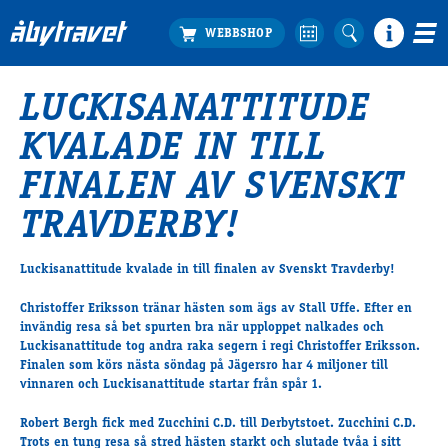
LUCKISANATTITUDE
Köp biljett
KVALADE IN TILL
Travprogrammet
Boka ställplats
FINALEN AV SVENSKT
Bra att veta
TRAVDERBY!
Restauranger
Catering by Lyon
Luckisanattitude kvalade in till finalen av Svenskt Travderby!
Hotell nära oss
Nybörjar­guide
Christoffer Eriksson tränar hästen som ägs av Stall Uffe. Efter en
invändig resa så bet spurten bra när upploppet nalkades och
Presentkort
Luckisanattitude tog andra raka segern i regi Christoffer Eriksson.
Tävlingsdagar
Finalen som körs nästa söndag på Jägersro har 4 miljoner till
FAQ
vinnaren och Luckisanattitude startar från spår 1.
Robert Bergh fick med Zucchini C.D. till Derbytstoet. Zucchini C.D.
Trots en tung resa så stred hästen starkt och slutade tvåa i sitt