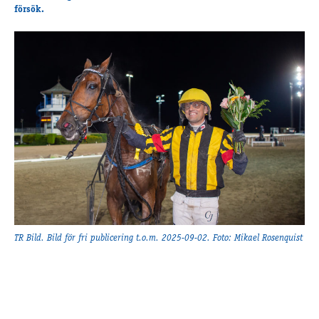
Travkonferens
försök.
Exponering & värdskap
Aktiviteter
Hört och hänt
Tävling
Tävlingsserier
Träning och provlopp
Aktiva
Månadens hästägare 2026
Månadens B-tränare 2026
Euro Classic Trot
TR Bild. Bild för fri publicering t.o.m. 2025-09-02. Foto: Mikael Rosenquist
Andelshästar
Åby Stora Pris 2026
Supertorsdag för företag