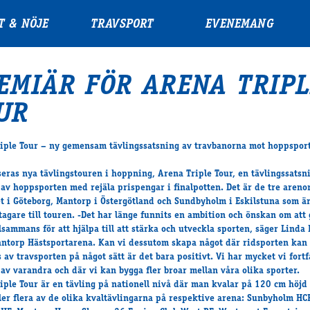
T & NÖJE
TRAVSPORT
EVENEMANG
EMIÄR FÖR ARENA TRIPL
UR
iple Tour – ny gemensam tävlingssatsning av travbanorna mot hoppspor
seras nya tävlingstouren i hoppning, Arena Triple Tour, en tävlingssatsn
av hoppsporten med rejäla prispengar i finalpotten. Det är de tre areno
t i Göteborg, Mantorp i Östergötland och Sundbyholm i Eskilstuna som ä
vtagare till touren. -Det har länge funnits en ambition och önskan om att
llsammans för att hjälpa till att stärka och utveckla sporten, säger Linda 
ntorp Hästsportarena. Kan vi dessutom skapa något där ridsporten kan
s av travsporten på något sätt är det bara positivt. Vi har mycket vi fort
 av varandra och där vi kan bygga fler broar mellan våra olika sporter.
iple Tour är en tävling på nationell nivå där man kvalar på 120 cm höjd
ler flera av de olika kvaltävlingarna på respektive arena: Sunbyholm HC