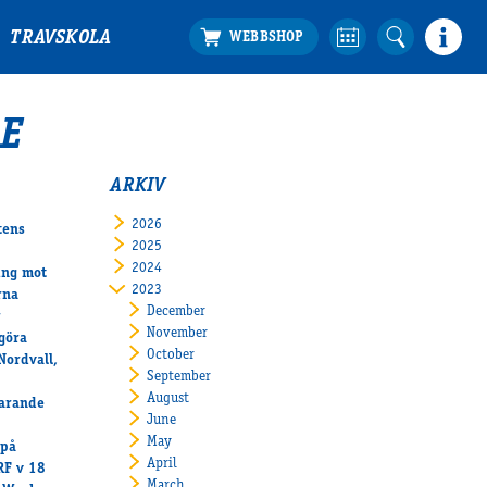
TRAVSKOLA
E
ARKIV
2026
tens
2025
2024
ing mot
2023
rna
December
r
November
 göra
October
Nordvall,
September
August
farande
June
May
 på
April
RF v 18
March