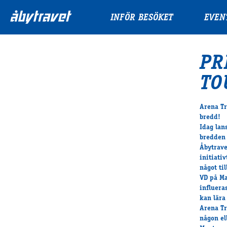
INFÖR BESÖKET
EVEN
PR
TO
Arena Tr
bredd!
Idag lan
bredden 
Åbytrave
initiati
något ti
VD på Ma
influera
kan lära
Arena Tr
någon el