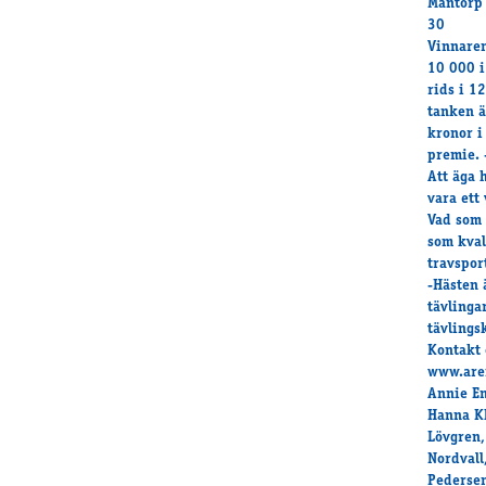
Mantorp 
30
Vinnaren
10 000 i
rids i 1
tanken ä
kronor i
premie. 
Att äga 
vara ett
Vad som 
som kval
travspor
-Hästen 
tävlinga
tävlings
Kontakt 
www.aren
Annie En
Hanna Kh
Lövgren,
Nordvall
Pedersen