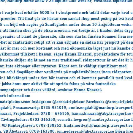
HF, Mantorp Horse Show v 26 Equine Club West RF, Westcoast Equestria
 i varje kval erhåller 5000 kr i vinstpremie och totalt delar varje kval 
 premier. Till final går de hästar som samlat ihop mest poäng på två kval
25 cm höjd och avgörs på Sundbyholm under deras 10-årsjubileum vecka
r att finalen sker på de olika arenorna var tredje år. I finalen delas dry
 premier ut bland de placerade, alla som startar finalen kommer hem me
-Det är fantastiskt roligt att vi kan erbjuda en sådan här prispott på de
häst är mer och mer kostsamt och med ekonomiska läget just nu kanske 
 välkommet tillskott i kassan, säger Hanna Khazrai, projektledare för tou
kanske skiljer sig åt mot en mer traditionell ridsporttour är att det är 
ar, inte ekipaget eller ryttaren. Något som är väldigt signifikant med
ten och i dagsläget sker vanligtvis på unghästtävlingar inom ridsporten.
är i blickfånget under den här touren och vi kommer parallellt med kval
r jobba ännu mer aktivt för att sprida fokus på våra fantastiska
kompanjoner och deras välfärd, avslutar Hanna Khazrai.
och information:
atripletour.com Instagram: @arenatripletour Facebook: @arenatriplet
gdahl, Pressansvarig: 0735-971019, annie.engdahl@mantorp.travsport
azrai, Projektledare: 0738 – 675165, hanna.khazrai@aby.travsport.se 
 Tävlingsledare: 0703-315350, cornelia.lovgren@mantorp.travsport.se 
, VD Mantorptravet: 0702-138252, linda.nordvall@mantorp.travsport.se
, VD Åbytravet: 0708-163300, jon.pedersen@aby.travsport.se Björn Frös