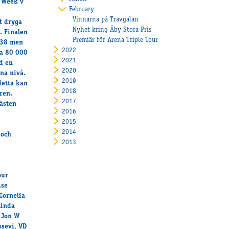
n Week v
February
Vinnarna på Travgalan
ut dryga
Nyhet kring Åby Stora Pris
. Finalen
Premiär för Arena Triple Tour
 38 men
2022
ga 80 000
2021
d en
2020
nna nivå.
2019
detta kan
2018
ren.
2017
hästen
2016
2015
2014
 och
2013
our
.se
Cornelia
Linda
 Jon W
sevi, VD