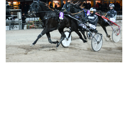
Supertorsdag
Ponnytravtävlingar
Ridsport
Om travskolan
Samarbetspartners
Licenskurser
Kursutbud och Aktiviteter
Ungdoms­stipendium
Ledningsgrupp
Kontakt
Styrelsen
Åby Trav­sällskap
Intresseföreningar
Press