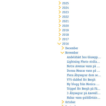
2025
2024
2023
2022
2021
2020
2019
2018
2017
2016
December
November
Andelshäst hos Giuseppe Lubrano
Lightning Photo strålande vid segern!
Notre Avenue vann på Axevalla!
Donna Mearas vann på Örebro
Flera Åbysegrar dom senaste dagarna
V75-dubbel för Bergh
Ny blogg från Monica Hellqvist
Trippel för Bergh på Färjestad
3 Åbysegrar på Axevalla en lördagkväll
Nahar vann gulddivisionen i Norge
October