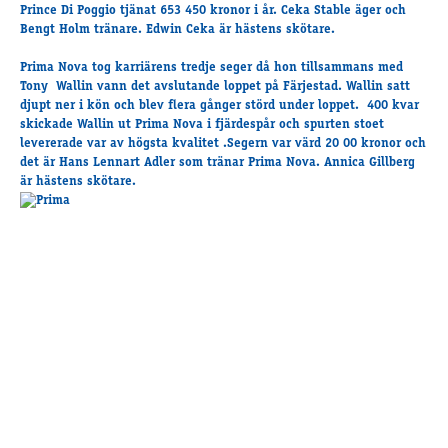
Travkonferens
Prince Di Poggio tjänat 653 450 kronor i år. Ceka Stable äger och
Bengt Holm tränare. Edwin Ceka är hästens skötare.
Exponering & värdskap
Aktiviteter
Prima Nova tog karriärens tredje seger då hon tillsammans med
Tony Wallin vann det avslutande loppet på Färjestad. Wallin satt
djupt ner i kön och blev flera gånger störd under loppet. 400 kvar
skickade Wallin ut Prima Nova i fjärdespår och spurten stoet
Hört och hänt
levererade var av högsta kvalitet .Segern var värd 20 00 kronor och
Tävling
det är Hans Lennart Adler som tränar Prima Nova. Annica Gillberg
är hästens skötare.
Tävlingsserier
Träning och provlopp
Aktiva
Månadens hästägare 2026
Månadens B-tränare 2026
Euro Classic Trot
Andelshästar
Åby Stora Pris 2026
Supertorsdag för företag