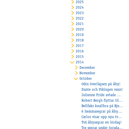
2025
2024
2023
2022
2021
2020
2019
2018
2017
2016
2015
2014
December
November
October
Odin överlägsen på Åby!
Dante och Vikingen vann!
Julienne Pride avlade maiden!
Robert Bergh flyttar till Åby
Bellfaks knallbra på Bjerke!
6 hemmasegrar på Åbytravet!
Carlos visar upp nya tvååringar!
Två Åbysegrar en lördag!
Tre segrar under torsdagen: