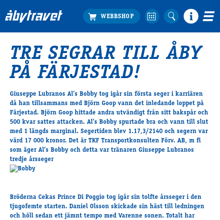
TRE SEGRAR TILL ÅBY
Köp biljett
PÅ FÄRJESTAD!
Travprogrammet
Boka ställplats
Giuseppe Lubranos Al’s Bobby tog igår sin första seger i karriären
Bra att veta
då han tillsammans med Björn Goop vann det inledande loppet på
Restauranger
Färjestad. Björn Goop hittade andra utvändigt från sitt bakspår och
500 kvar sattes attacken. Al’s Bobby spurtade bra och vann till slut
Catering by Lyon
med 1 längds marginal. Segertiden blev 1.17,3/2140 och segern var
Hotell nära oss
värd 17 000 kronor. Det är
TKF Transportkonsulten Förv. AB, m fl
Nybörjar­guide
som äger Al’s Bobby och detta var tränaren Giuseppe Lubranos
tredje årsseger
Presentkort
Tävlingsdagar
FAQ
Bröderna Cekas Prince Di Poggio tog igår sin tolfte årsseger i den
tjugofemte starten. Daniel Olsson skickade sin häst till ledningen
och höll sedan ett jämnt tempo med Varenne sonen. Totalt har