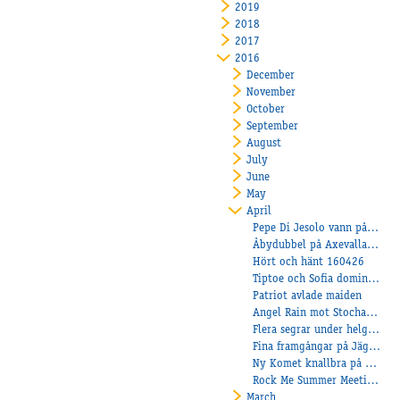
2019
2018
2017
2016
December
November
October
September
August
July
June
May
April
Pepe Di Jesolo vann på Solvalla!
Åbydubbel på Axevalla där Amanda skrällde!
Hört och hänt 160426
Tiptoe och Sofia dominerar!
Patriot avlade maiden
Angel Rain mot Stochampionatet!
Flera segrar under helgen!
Fina framgångar på Jägersro!
Ny Komet knallbra på Klosterskogen!
Rock Me Summer Meeting Monté
March