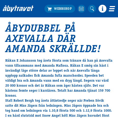
ÅBYDUBBEL PÅ
Köp biljett
AXEVALLA DÄR
Travprogrammet
Boka ställplats
AMANDA SKRÄLLDE!
Bra att veta
Restauranger
Håkan E Johansson tog årets första som tränare då han på Axevalla
vann tillsammans med Amanda Mafiosa. Håkan E smög sin häst i
Catering by Lyon
invändigt läge större delar av loppet och när Axevalls långa
Hotell nära oss
upplopp nalkades fick Amanda fulla marschorder. Speeden bet
Nybörjar­guide
väldigt bra och Amanda vann med en dryg längd. Segern var värd
20 000 kronor och det är Håkan som äger hästen själv. Det var
Presentkort
hästens femte seger i karriären. Totalt har Amanda tjänat 159 700
Tävlingsdagar
kronor.
Stall Robert Bergh tog årets åttiotredje seger när Preben Sövik
FAQ
satte dit Miss Jägers från ledningen. Miss Jägers öppnade bra och
tog hand om ledningen via 1.10,8 första 500 och 1.12,9 första 1000.
I en hård slutstrid mot Snow Angel höll Miss Jägers huvudet först