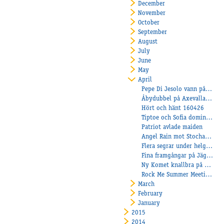
December
November
October
September
August
July
June
May
April
Pepe Di Jesolo vann på Solvalla!
Åbydubbel på Axevalla där Amanda skrällde!
Hört och hänt 160426
Tiptoe och Sofia dominerar!
Patriot avlade maiden
Angel Rain mot Stochampionatet!
Flera segrar under helgen!
Fina framgångar på Jägersro!
Ny Komet knallbra på Klosterskogen!
Rock Me Summer Meeting Monté
March
February
January
2015
2014