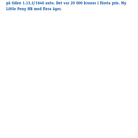
Travkonferens
på tiden 1.13,2/1640 auto. Det var 20 000 kronor i första pris. My
Little Pony HB med flera äger.
Exponering & värdskap
Aktiviteter
Hört och hänt
Tävling
Tävlingsserier
Träning och provlopp
Aktiva
Månadens hästägare 2026
Månadens B-tränare 2026
Euro Classic Trot
Andelshästar
Åby Stora Pris 2026
Supertorsdag för företag