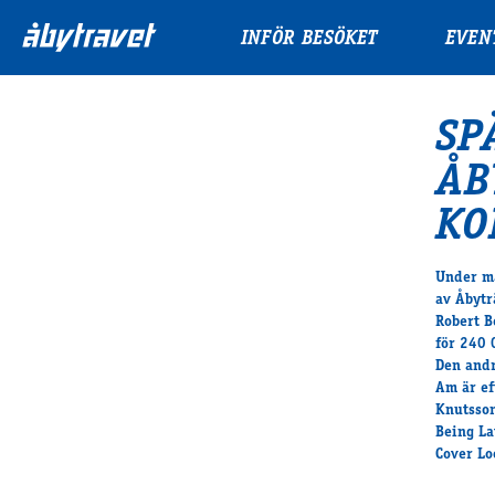
INFÖR BESÖKET
EVEN
SP
ÅB
KO
Under må
av Åbytr
Robert B
för 240 
Den andr
Am är ef
Knutsson
Being La
Cover Lo