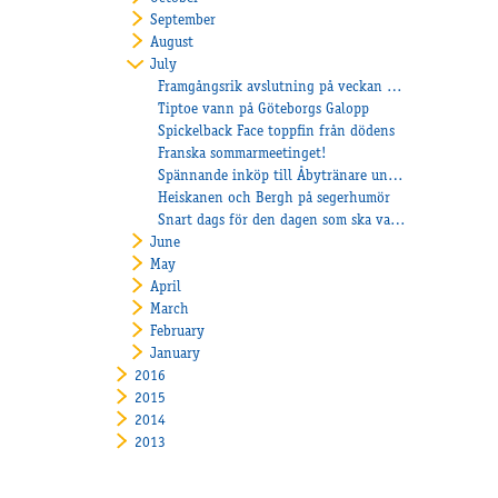
September
August
July
Framgångsrik avslutning på veckan för Åbyhästarna
Tiptoe vann på Göteborgs Galopp
Spickelback Face toppfin från dödens
Franska sommarmeetinget!
Spännande inköp till Åbytränare under Kolgjini Sales
Heiskanen och Bergh på segerhumör
Snart dags för den dagen som ska vara Frankrikes nationaldag
June
May
April
March
February
January
2016
2015
2014
2013