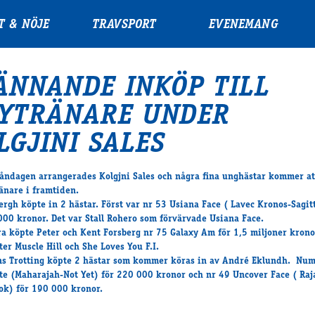
T & NÖJE
TRAVSPORT
EVENEMANG
ÄNNANDE INKÖP TILL
YTRÄNARE UNDER
LGJINI SALES
ndagen arrangerades Kolgjni Sales och några fina unghästar kommer at
änare i framtiden.
ergh köpte in 2 hästar. Först var nr 53 Usiana Face ( Lavec Kronos-Sagitt
000 kronor. Det var Stall Rohero som förvärvade Usiana Face.
a köpte Peter och Kent Forsberg nr 75 Galaxy Am för 1,5 miljoner krono
ter Muscle Hill och She Loves You F.I.
s Trotting köpte 2 hästar som kommer köras in av André Eklundh. Nu
te (Maharajah-Not Yet) för 220 000 kronor och nr 49 Uncover Face ( Raj
ok) för 190 000 kronor.