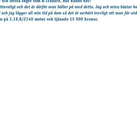
r din första seger som B-Tränare, hur känns det?
ätteroligt och det är därför man håller på med detta. Jag och mina hästar bo
och jag lägger all min tid på dom så det är oerhört trevligt att man får ut
n på 1.19,8/2140 meter och tjänade 15 000 kronor.