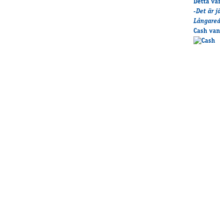
Detta va
-Det är j
Långared 
Cash van