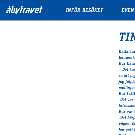
INFÖR BESÖKET
EVEN
TI
Hallå dä
hennes 
Hur känn
– Det kän
så att j
jag följd
mållinjen
Hur träf
-Det var
intressan
Hur var 
-Det bör
vägen. Ca
har gett