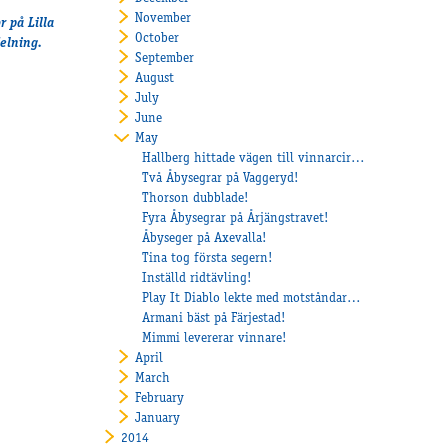
November
r på Lilla
October
delning.
September
August
July
June
May
Hallberg hittade vägen till vinnarcirkeln igen!
Två Åbysegrar på Vaggeryd!
Thorson dubblade!
Fyra Åbysegrar på Årjängstravet!
Åbyseger på Axevalla!
Tina tog första segern!
Inställd ridtävling!
Play It Diablo lekte med motståndarna på Mantorp
Armani bäst på Färjestad!
Mimmi levererar vinnare!
April
March
February
January
2014