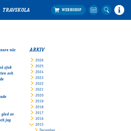
TRAVSKOLA
ARKIV
änare när
2026
2025
så sjuk
2024
sten och
2023
ade
2022
2021
2020
kade
2019
2018
2017
 gled av
2016
och jag
2015
December