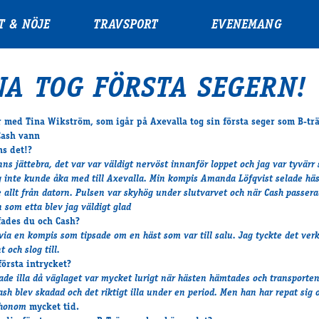
T & NÖJE
TRAVSPORT
EVENEMANG
NA TOG FÖRSTA SEGERN!
r med Tina Wikström, som igår på Axevalla tog sin första seger som B-tr
Cash vann
s det!?
ns jättebra, det var var väldigt nervöst innanför loppet och jag var tyvärr 
ag inte kunde åka med till Axevalla. Min kompis Amanda Löfqvist selade hä
e allt från datorn. Pulsen var skyhög under slutvarvet och när Cash passer
 som etta blev jag väldigt glad
fades du och Cash?
 via en kompis som tipsade om en häst som var till salu. Jag tyckte det ver
t och slog till.
första intrycket?
jade illa då väglaget var mycket lurigt när hästen hämtades och transporten
sh blev skadad och det riktigt illa under en period. Men han har repat sig 
 honom
mycket tid.