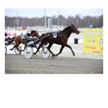
Supertorsdag
Ponnytravtävlingar
Ridsport
Om travskolan
Samarbetspartners
Licenskurser
Kursutbud och Aktiviteter
Ungdoms­stipendium
Ledningsgrupp
Kontakt
Styrelsen
Åby Trav­sällskap
Intresseföreningar
Press