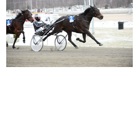
Travkonferens
Exponering & värdskap
Aktiviteter
Hört och hänt
Tävling
Tävlingsserier
Träning och provlopp
Aktiva
Månadens hästägare 2026
Månadens B-tränare 2026
Euro Classic Trot
Andelshästar
Åby Stora Pris 2026
Supertorsdag för företag