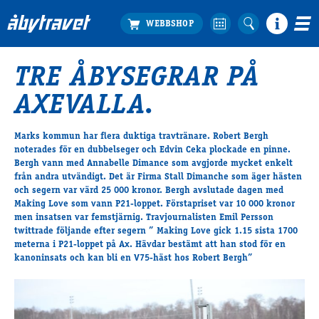
TRE ÅBYSEGRAR PÅ
Köp biljett
AXEVALLA.
Travprogrammet
Boka ställplats
Marks kommun har flera duktiga travtränare. Robert Bergh
Bra att veta
noterades för en dubbelseger och Edvin Ceka plockade en pinne.
Restauranger
Bergh vann med Annabelle Dimance som avgjorde mycket enkelt
från andra utvändigt. Det är Firma Stall Dimanche som äger hästen
Catering by Lyon
och segern var värd 25 000 kronor. Bergh avslutade dagen med
Hotell nära oss
Making Love som vann P21-loppet. Förstapriset var 10 000 kronor
Nybörjar­guide
men insatsen var femstjärnig. Travjournalisten Emil Persson
twittrade följande efter segern ” Making Love gick 1.15 sista 1700
Presentkort
meterna i P21-loppet på Ax. Hävdar bestämt att han stod för en
Tävlingsdagar
kanoninsats och kan bli en V75-häst hos Robert Bergh”
FAQ