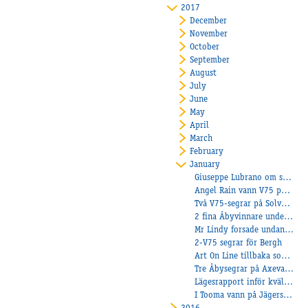
2017
December
November
October
September
August
July
June
May
April
March
February
January
Giuseppe Lubrano om sin andelshäst Sandsjöns Wilma
Angel Rain vann V75 på Bergsåker
Två V75-segrar på Solvalla!
2 fina Åbyvinnare under onsdagen!
Mr Lindy forsade undan från spets på Jägers!
2-V75 segrar för Bergh
Art On Line tillbaka som en vinnare!
Tre Åbysegrar på Axevalla.
Lägesrapport inför kvällens tävlingar
I Tooma vann på Jägersro!