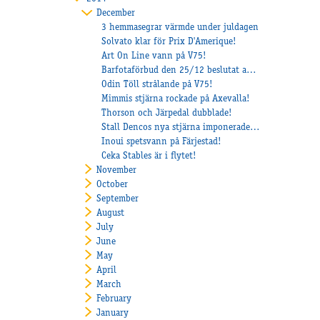
December
3 hemmasegrar värmde under juldagen
Solvato klar för Prix D'Amerique!
Art On Line vann på V75!
Barfotaförbud den 25/12 beslutat av banveterinären
Odin Töll strålande på V75!
Mimmis stjärna rockade på Axevalla!
Thorson och Järpedal dubblade!
Stall Dencos nya stjärna imponerade när Veijo hade lekstuga på Axevalla
Inoui spetsvann på Färjestad!
Ceka Stables är i flytet!
November
October
September
August
July
June
May
April
March
February
January