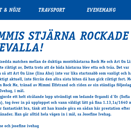
T & NÖJE
TRAVSPORT
EVENEMANG
MMIS STJÄRNA ROCKADE
EVALLA!
sedda matchen mellan de duktiga montéhästarna Rock Me och Art On Li
te riktigt av, Detta trots att de båda hästarna blev etta och tvåa. Det var
 så att Art On Line (Iina Aho) inte var lika startsnabb som vanligt och h
ktigt aktuell, inte förrän den allra sista biten då han gick riktigt fort. 
n Rock Me, tränad av Mimmi Elfstrand och riden av sin ständiga följesla
Ivehag, i mål.
gjorde ett helt strålande lopp utvändigt om ledande Organdi d´Or (Sofia
), tog över in på upploppet och vann väldigt lätt på fina 1.13,1a/1640 
r fantastiskt bra, tänk att han kunde göra en sådan här prestation efter 
ånader. Han går alltid hela vägen in i mål, sa Josefine Ivehag.