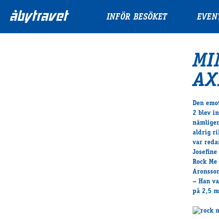
INFÖR BESÖKET
EVEN
MI
AX
Den emot
2 blev in
nämligen
aldrig ri
var reda
Josefine 
Rock Me 
Aronsson
– Han va
på 2,5 m