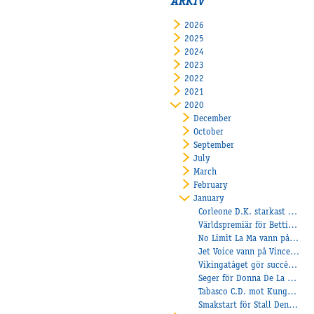
ARKIV
2026
2025
2024
2023
2022
2021
2020
December
October
September
July
March
February
January
Corleone D.K. starkast på lunchen
Världspremiär för Betting Champions!
No Limit La Ma vann på Färjestad
Jet Voice vann på Vincennes!
Vikingatåget gör succé under sadel!
Seger för Donna De La Creme
Tabasco C.D. mot Kungapokalen
Smakstart för Stall Denco – med en ny kusk i sulkyn