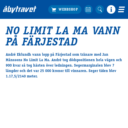
NO LIMIT LA MA VANN
Köp biljett
PÅ FÄRJESTAD
Travprogrammet
Boka ställplats
André Eklundh vann lopp på Färjestad som tränare med Jan
Bra att veta
Månssons No Limit La Ma. André tog dödspositionen hela vägen och
Restauranger
900 kvar så tog hästen över ledningen. Segermarginalen blev 7
längder och det var 25 000 kronor till vinnaren. Seger tiden blev
Catering by Lyon
1.17,5/2140 meter.
Hotell nära oss
Nybörjar­guide
Presentkort
Tävlingsdagar
FAQ