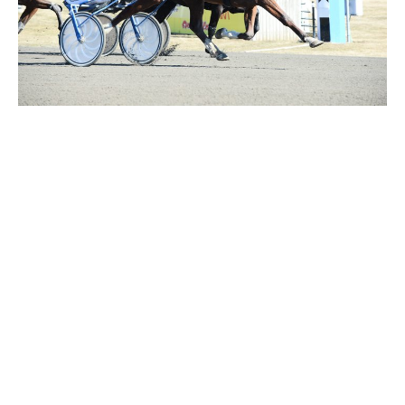
Supertorsdag
Ponnytravtävlingar
Ridsport
Om travskolan
Samarbetspartners
Licenskurser
Kursutbud och Aktiviteter
Ungdoms­stipendium
Ledningsgrupp
Kontakt
Styrelsen
Åby Trav­sällskap
Intresseföreningar
Press