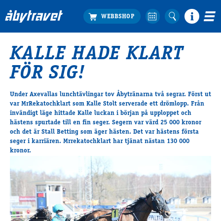
KALLE HADE KLART
Köp biljett
FÖR SIG!
Travprogrammet
Boka ställplats
Under Axevallas lunchtävlingar tov Åbytränarna två segrar. Först ut
Bra att veta
var MrRekatochklart som Kalle Stolt serverade ett drömlopp. Från
Restauranger
invändigt läge hittade Kalle luckan i början på upploppet och
hästens spurtade till en fin seger. Segern var värd 25 000 kronor
Catering by Lyon
och det är Stall Betting som äger hästen. Det var hästens första
Hotell nära oss
seger i karriären. Mrrekatochklart har tjänat nästan 130 000
Nybörjar­guide
kronor.
Presentkort
Tävlingsdagar
FAQ