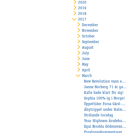
2020
2019
2018
2017
December
November
October
September
August
July
June
May
April
March
New Revolution vann enkelt på Örebro!
Janne Norberg 71 år gammal avlade maiden på Åby
Kalle hade klart för sig!
Sophia 100%-ig i Norge!
Öppettider Forsa Gård-Öppet från 1 april!
Åbytrippel under Halmstads V75
Strålande torsdag
Your Highness Årsdebuterar!
Equi Brodda dödensvann på Axevalla!
Provloppskommentarer