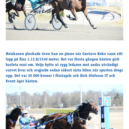
Travkonferens
Exponering & värdskap
Aktiviteter
Hört och hänt
Tävling
Tävlingsserier
Heiskanen plockade även han en pinne när Gustavo Boko vann sitt
lopp på fina 1.13,8/2140 meter. Det var första gången hästen gick
Träning och provlopp
barfota runt om. Veijo bytte ut rygg ledaren mot andra utvändigt
Aktiva
varvet kvar och avgjorde sedan säkert sista biten när spurten drogs
Månadens hästägare 2026
upp. Det var 30 000 kronor i förstapris och Dick Olofsson IT och
Event äger hästen.
Månadens B-tränare 2026
Euro Classic Trot
Andelshästar
Åby Stora Pris 2026
Supertorsdag för företag