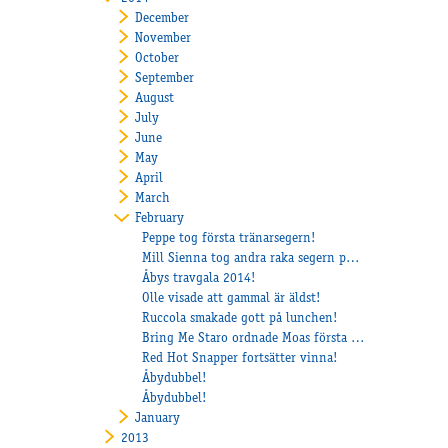
December
November
October
September
August
July
June
May
April
March
February
Peppe tog första tränarsegern!
Mill Sienna tog andra raka segern på Halmstad.
Åbys travgala 2014!
Olle visade att gammal är äldst!
Ruccola smakade gott på lunchen!
Bring Me Staro ordnade Moas första seger!
Red Hot Snapper fortsätter vinna!
Åbydubbel!
Åbydubbel!
January
2013