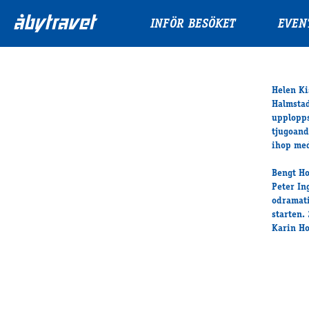
INFÖR BESÖKET
EVEN
Helen Ki
Halmstad
upplopps
tjugoand
ihop med
Bengt Ho
Peter In
odramati
starten.
Karin Ho