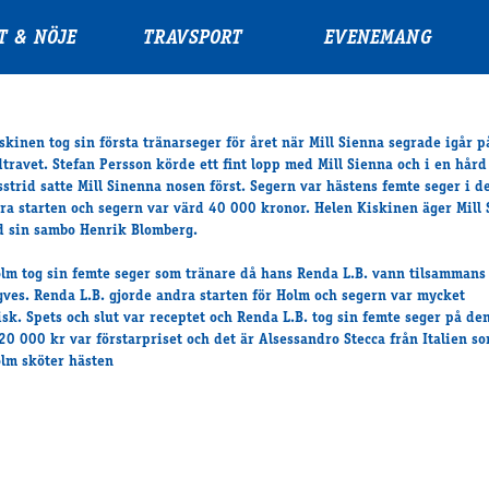
T & NÖJE
TRAVSPORT
EVENEMANG
skinen tog sin första tränarseger för året när Mill Sienna segrade igår p
travet. Stefan Persson körde ett fint lopp med Mill Sienna och i en hård
strid satte Mill Sinenna nosen först. Segern var hästens femte seger i d
ra starten och segern var värd 40 000 kronor. Helen Kiskinen äger Mill
 sin sambo Henrik Blomberg.
lm tog sin femte seger som tränare då hans Renda L.B. vann tilsamman
gves. Renda L.B. gjorde andra starten för Holm och segern var mycket
sk. Spets och slut var receptet och Renda L.B. tog sin femte seger på de
 20 000 kr var förstarpriset och det är Alsessandro Stecca från Italien s
lm sköter hästen