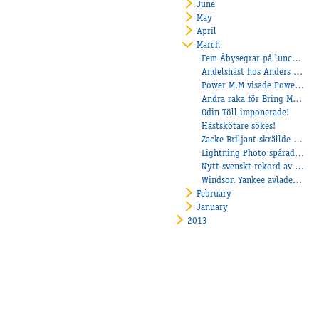
June
May
April
March
Fem Åbysegrar på lunchen!
Andelshäst hos Anders Christiansson
Power M.M visade Power med mera!
Andra raka för Bring Me Staro!
Odin Töll imponerade!
Hästskötare sökes!
Zacke Briljant skrällde på Axevalla!
Lightning Photo spårade runt om!
Nytt svenskt rekord av Daryl Boko!
Windson Yankee avlade maiden!
February
January
2013