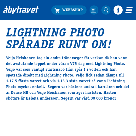
LIGHTNING PHOTO
Köp biljett
SPÅRADE RUNT OM!
Travprogrammet
Boka ställplats
Veijo Heiskanen tog sin andra tränarseger för veckan då han vann
Bra att veta
det avslutande loppet under våran V75-dag med Lightning Photo.
Restauranger
Veijo var som vanligt startsnabb från spår 1 i volten och han
spetsade direkt med Lightning Photo. Veijo fick sedan dämpa till
Catering by Lyon
1.17,5 första varvet och via 1.13,3 sista varvet så vann Lightning
Hotell nära oss
Photo mycket enkelt. Segern var hästens andra i karriären och det
Nybörjar­guide
är Denco HB och Veijo Heiskanen som äger häststen. Hästen
skötare är Helena Andersson. Segern var värd 30 000 kronor
Presentkort
Tävlingsdagar
FAQ