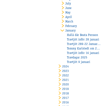
July
June
May
April
March
February
January
Hallå där Beata Persson
Travtjöt inför 28 januari
Travtjöt 289-22 Januari med V86
Tommy Karlstedt om 2025: Stallets treåringar och nyårslöftet!
Travtjöt inför 16 januari
Travdagar 2025
Travtjöt 9 januari
2024
2023
2022
2021
2020
2019
2018
2017
2016