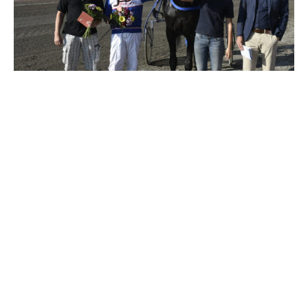
Travkonferens
Exponering & värdskap
Aktiviteter
Hört och hänt
Tävling
Tävlingsserier
Träning och provlopp
Aktiva
Månadens hästägare 2026
Månadens B-tränare 2026
Euro Classic Trot
Andelshästar
Åby Stora Pris 2026
Supertorsdag för företag