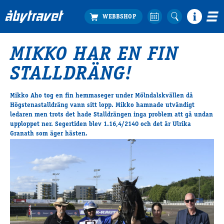
MIKKO HAR EN FIN
Köp biljett
STALLDRÄNG!
Travprogrammet
Boka ställplats
Mikko Aho tog en fin hemmaseger under Mölndalskvällen då
Bra att veta
Högstenastalldräng vann sitt lopp. Mikko hamnade utvändigt
Restauranger
ledaren men trots det hade Stalldrängen inga problem att gå undan
upploppet ner. Segertiden blev 1.16,4/2140 och det är Ulrika
Catering by Lyon
Granath som äger hästen.
Hotell nära oss
Nybörjar­guide
Presentkort
Tävlingsdagar
FAQ