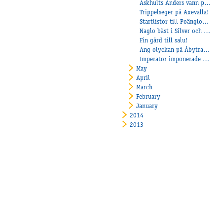
Askhults Anders vann på Bjerke
Trippelseger på Axevalla!
Startlistor till Poängloppen!
Naglo bäst i Silver och Rock Me tillbaka i vinnarcirkeln!
Fin gård till salu!
Ang olyckan på Åbytravet ikväll!
Imperator imponerade på TravSverige!
May
April
March
February
January
2014
2013