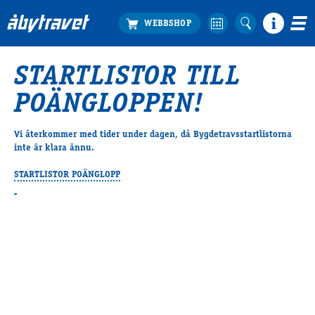
STARTLISTOR TILL
Köp biljett
POÄNGLOPPEN!
Travprogrammet
Boka ställplats
Vi återkommer med tider under dagen, då Bygdetravsstartlistorna
Bra att veta
inte är klara ännu.
Restauranger
STARTLISTOR POÄNGLOPP
Catering by Lyon
Hotell nära oss
Nybörjar­guide
Presentkort
Tävlingsdagar
FAQ