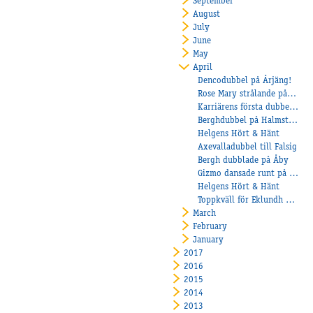
September
August
July
June
May
April
Dencodubbel på Årjäng!
Rose Mary strålande på Jägersro
Karriärens första dubbelseger för Isabella Bergh på Axevalla!
Berghdubbel på Halmstad!
Helgens Hört & Hänt
Axevalladubbel till Falsig
Bergh dubblade på Åby
Gizmo dansade runt på Solvalla
Helgens Hört & Hänt
Toppkväll för Eklundh på Örebro
March
February
January
2017
2016
2015
2014
2013