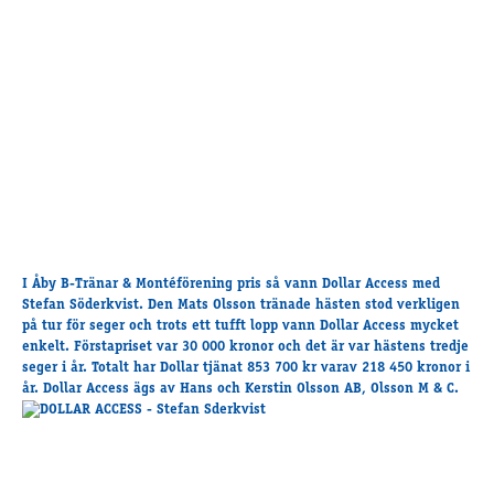
Travkonferens
Exponering & värdskap
Aktiviteter
Hört och hänt
Tävling
Tävlingsserier
Träning och provlopp
Aktiva
I Åby B-Tränar & Montéförening pris så vann Dollar Access med
Månadens hästägare 2026
Stefan Söderkvist. Den Mats Olsson tränade hästen stod verkligen
Månadens B-tränare 2026
på tur för seger och trots ett tufft lopp vann Dollar Access mycket
Euro Classic Trot
enkelt. Förstapriset var 30 000 kronor och det är var hästens tredje
seger i år. Totalt har Dollar tjänat 853 700 kr varav 218 450 kronor i
Andelshästar
år. Dollar Access ägs av Hans och Kerstin Olsson AB, Olsson M & C.
Åby Stora Pris 2026
Supertorsdag för företag