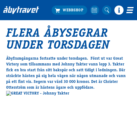
FLERA ÅBYSEGRAR
Köp biljett
UNDER TORSDAGEN
Travprogrammet
Boka ställplats
Åbyframgångarna fortsatte under torsdagen. Först ut var Great
Bra att veta
Victory som tillsammans med Johnny Takter vann lopp 3. Takter
Restauranger
fick en bra start från sitt bakspår och satt tidigt i ledningen. Där
sträckte hästen på sig hela vägen när någon utmanade och vann
Catering by Lyon
på ett fint vis. Segern var värd 30 000 kronor. Det är Christer
Hotell nära oss
Otterström som är hästens ägare och uppfödare.
Nybörjar­guide
Presentkort
Tävlingsdagar
FAQ