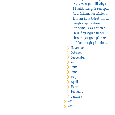
Ny V75-seger till Åby!
12 miljonersgränsen sprängd för Nahar
Åbyhästarna fortsätter leverera!
Tomten kom tidigt till Bröderna Ceka!
Bergh ångar vidare!
Bröderna Ceka har en stjärna!
Flera Åbysegrar under torsdagen
Flera Åbysegrar på Axevalla!
Dubbel Bergh på Halmstad
November
October
September
August
July
June
May
April
March
February
January
2014
2013