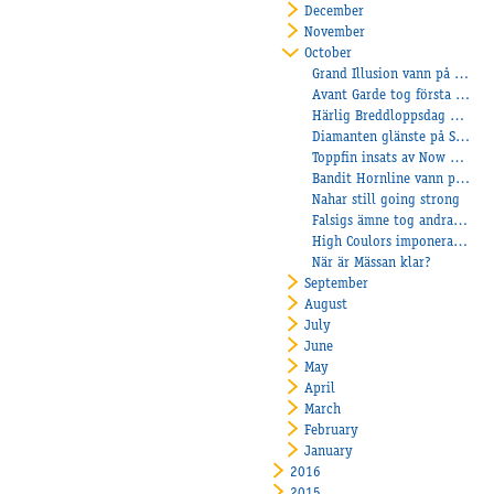
December
November
October
Grand Illusion vann på Mantorp
Avant Garde tog första segern!
Härlig Breddloppsdag med Åbyframgångar!
Diamanten glänste på Solvalla!
Toppfin insats av Now Or Never Flair
Bandit Hornline vann på Gävle!
Nahar still going strong
Falsigs ämne tog andra raka segern!
High Coulors imponerade vid seger!
När är Mässan klar?
September
August
July
June
May
April
March
February
January
2016