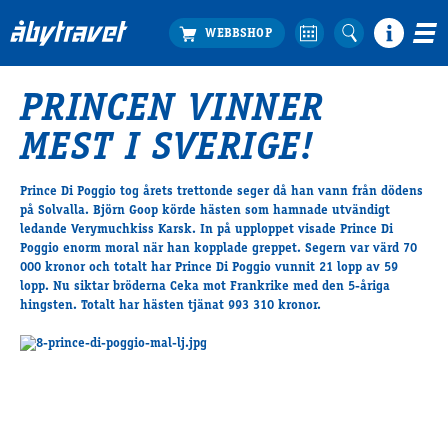
PRINCEN VINNER
Köp biljett
MEST I SVERIGE!
Travprogrammet
Boka ställplats
Prince Di Poggio tog årets trettonde seger då han vann från dödens
Bra att veta
på Solvalla. Björn Goop körde hästen som hamnade utvändigt
Restauranger
ledande Verymuchkiss Karsk. In på upploppet visade Prince Di
Poggio enorm moral när han kopplade greppet. Segern var värd 70
Catering by Lyon
000 kronor och totalt har Prince Di Poggio vunnit 21 lopp av 59
Hotell nära oss
lopp. Nu siktar bröderna Ceka mot Frankrike med den 5-åriga
Nybörjar­guide
hingsten. Totalt har hästen tjänat 993 310 kronor.
Presentkort
Tävlingsdagar
FAQ