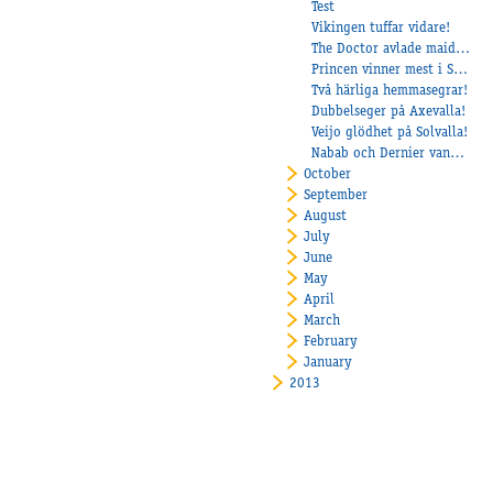
Test
Vikingen tuffar vidare!
The Doctor avlade maiden!
Princen vinner mest i Sverige!
Två härliga hemmasegrar!
Dubbelseger på Axevalla!
Veijo glödhet på Solvalla!
Nabab och Dernier vann V64-lopp!
October
September
August
July
June
May
April
March
February
January
2013