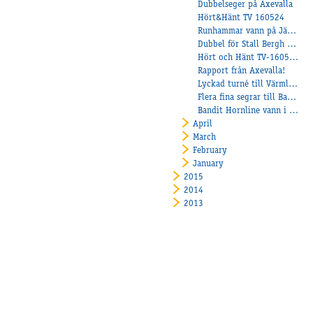
Dubbelseger på Axevalla
Hört&Hänt TV 160524
Runhammar vann på Jägersro!
Dubbel för Stall Bergh på Lindesberg
Hört och Hänt TV-160519
Rapport från Axevalla!
Lyckad turné till Värmland för Åbyhästar.
Flera fina segrar till Balltorp!
Bandit Hornline vann i Frankrike.
April
March
February
January
2015
2014
2013