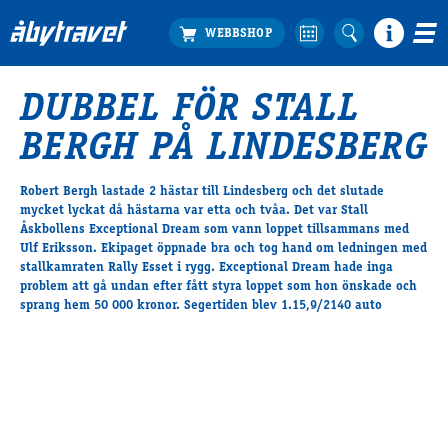
DUBBEL FÖR STALL
Köp biljett
BERGH PÅ LINDESBERG
Travprogrammet
Boka ställplats
Robert Bergh lastade 2 hästar till Lindesberg och det slutade
Bra att veta
mycket lyckat då hästarna var etta och tvåa. Det var Stall
Restauranger
Åskbollens Exceptional Dream som vann loppet tillsammans med
Ulf Eriksson. Ekipaget öppnade bra och tog hand om ledningen med
Catering by Lyon
stallkamraten Rally Esset i rygg. Exceptional Dream hade inga
Hotell nära oss
problem att gå undan efter fått styra loppet som hon önskade och
Nybörjar­guide
sprang hem 50 000 kronor. Segertiden blev 1.15,9/2140 auto
Presentkort
Tävlingsdagar
FAQ