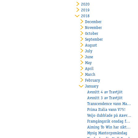
2020
2019
2018
December
November
October
September
August
July
June
May
April
March
February
January
Avsnitt 4 av Travtjöt
Avsnitt 3 av Travtjöt
Transcendence vann Margaretas Tidiga Unghästserie
Prima Italia vann V75!
Veijo dubblade på Axevalla!
Framgångsrik onsdag för Åby!
Aiming To Win har siktat in sig rätt!
Mysig Mantorpsmåndag