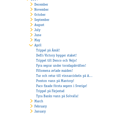
December
November
October
September
August
July
June
May
April
Trippel på Åmål!
Defi's Victory bygger staket!
Trippel till Denco och Veijo!
Fyra segrar under torsdagskvällen!
Fillomena avlade maiden!
Tur och retur till vinnarcirkeln på Axevalla för Return Ticket!
Preston vann på Mantorp!
Paco fixade första segern i Sverige!
Trippel på Färjestad
Tyra Banks vann på Solvalla!
March
February
January