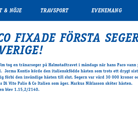
T & NÖJE
TRAVSPORT
EVENEMANG
CO FIXADE FÖRSTA SEGE
SVERIGE!
lm tog en tränarseger på Halmstadtravet i måndags när hans Paco vann 
. Jorma Kontio körde den italienskfödde hästen som trots ett drygt sist
sig förbi den invändige hästen till slut. Segern var värd 30 000 kronor o
as Di Vito Palio & Co Italien som äger. Markus Niklasson sköter hästen.
en blev 1.15,2/2140.