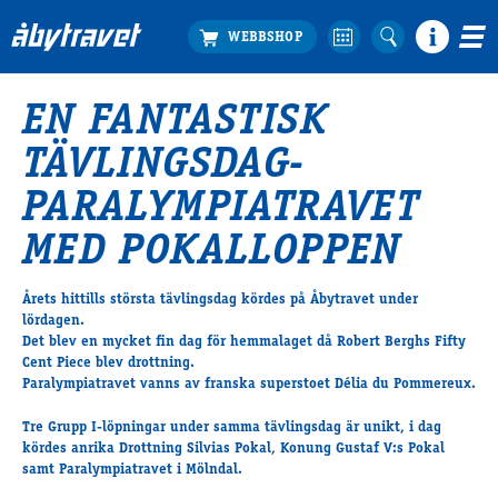
EN FANTASTISK
Köp biljett
TÄVLINGSDAG-
Travprogrammet
Boka ställplats
PARALYMPIATRAVET
Bra att veta
MED POKALLOPPEN
Restauranger
Catering by Lyon
Årets hittills största tävlingsdag kördes på Åbytravet under
Hotell nära oss
lördagen.
Nybörjar­guide
Det blev en mycket fin dag för hemmalaget då Robert Berghs Fifty
Cent Piece blev drottning.
Presentkort
Paralympiatravet vanns av franska superstoet Délia du Pommereux.
Tävlingsdagar
FAQ
Tre Grupp I-löpningar under samma tävlingsdag är unikt, i dag
kördes anrika Drottning Silvias Pokal, Konung Gustaf V:s Pokal
samt Paralympiatravet i Mölndal.