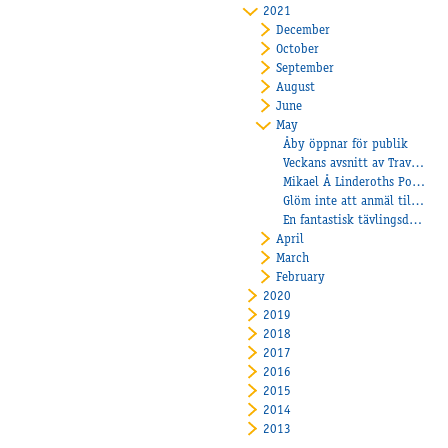
2021
December
October
September
August
June
May
Åby öppnar för publik
Veckans avsnitt av Travtjöt
Mikael Å Linderoths Pomeroy tog karriärens första seger
Glöm inte att anmäl till nästa veckas tävlingar redan på onsdag den 12/5
En fantastisk tävlingsdag- Paralympiatravet med Pokalloppen
April
March
February
2020
2019
2018
2017
2016
2015
2014
2013