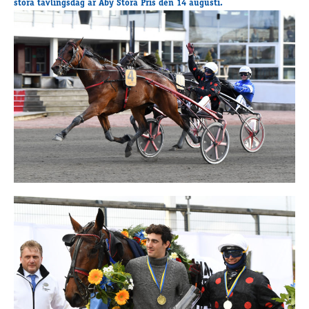
stora tävlingsdag är Åby Stora Pris den 14 augusti.
Supertorsdag
Ponnytravtävlingar
Ridsport
Om travskolan
Samarbetspartners
Licenskurser
Kursutbud och Aktiviteter
Ungdoms­stipendium
Ledningsgrupp
Kontakt
Styrelsen
Åby Trav­sällskap
Intresseföreningar
Press