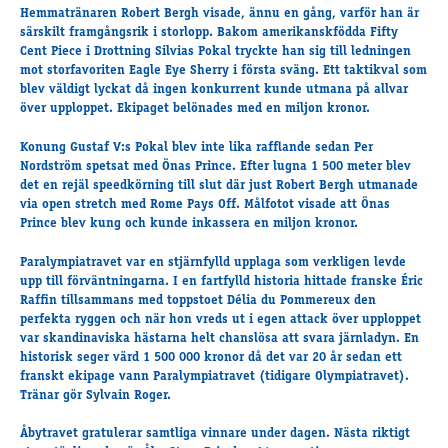
Travkonferens
Hemmatränaren Robert Bergh visade, ännu en gång, varför han är
särskilt framgångsrik i storlopp. Bakom amerikanskfödda Fifty
Exponering & värdskap
Cent Piece i Drottning Silvias Pokal tryckte han sig till ledningen
Aktiviteter
mot storfavoriten Eagle Eye Sherry i första sväng. Ett taktikval som
blev väldigt lyckat då ingen konkurrent kunde utmana på allvar
över upploppet. Ekipaget belönades med en miljon kronor.
Hört och hänt
Konung Gustaf V:s Pokal blev inte lika rafflande sedan Per
Tävling
Nordström spetsat med Önas Prince. Efter lugna 1 500 meter blev
Tävlingsserier
det en rejäl speedkörning till slut där just Robert Bergh utmanade
via open stretch med Rome Pays Off. Målfotot visade att Önas
Träning och provlopp
Prince blev kung och kunde inkassera en miljon kronor.
Aktiva
Månadens hästägare 2026
Paralympiatravet var en stjärnfylld upplaga som verkligen levde
upp till förväntningarna. I en fartfylld historia hittade franske Éric
Månadens B-tränare 2026
Raffin tillsammans med toppstoet Délia du Pommereux den
Euro Classic Trot
perfekta ryggen och när hon vreds ut i egen attack över upploppet
var skandinaviska hästarna helt chanslösa att svara järnladyn. En
Andelshästar
historisk seger värd 1 500 000 kronor då det var 20 år sedan ett
franskt ekipage vann Paralympiatravet (tidigare Olympiatravet).
Tränar gör Sylvain Roger.
Åby Stora Pris 2026
Åbytravet gratulerar samtliga vinnare under dagen. Nästa riktigt
Supertorsdag för företag