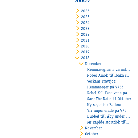
ARKIV
2026
2025
2024
2023
2022
2021
2020
2019
2018
December
Hemmasegrarna värmde i höstmörkret!
Nobel Amok tilllbaka som vinnare!
Veckans Travtjöt!
Hemmaseger på V75!
Rebel Yell Face vann på Axevalla!
Save The Date-11 Oktober
Ny seger för Balfour
Yrr imponerade på V75
Dubbel till Åby under onsdagen!
Mr Rapide störtdök till segern!
November
October