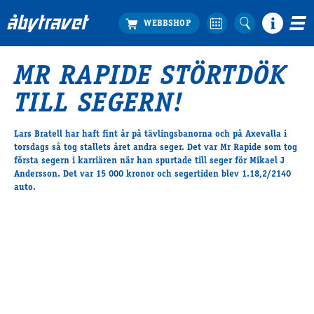
MR RAPIDE STÖRTDÖK
Köp biljett
TILL SEGERN!
Travprogrammet
Boka ställplats
Lars Bratell har haft fint år på tävlingsbanorna och på Axevalla i
Bra att veta
torsdags så tog stallets året andra seger. Det var Mr Rapide som tog
Restauranger
första segern i karriären när han spurtade till seger för Mikael J
Andersson. Det var 15 000 kronor och segertiden blev 1.18,2/2140
Catering by Lyon
auto.
Hotell nära oss
Nybörjar­guide
Presentkort
Tävlingsdagar
FAQ