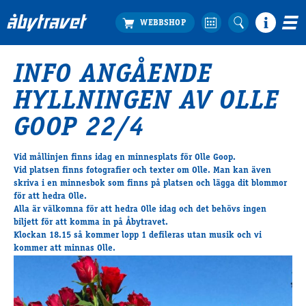
INFO ANGÅENDE
Köp biljett
HYLLNINGEN AV OLLE
Travprogrammet
Boka ställplats
GOOP 22/4
Bra att veta
Restauranger
Vid mållinjen finns idag en minnesplats för Olle Goop.
Vid platsen finns fotografier och texter om Olle. Man kan även
Catering by Lyon
skriva i en minnesbok som finns på platsen och lägga dit blommor
Hotell nära oss
för att hedra Olle.
Nybörjar­guide
Alla är välkomna för att hedra Olle idag och det behövs ingen
biljett för att komma in på Åbytravet.
Presentkort
Klockan 18.15 så kommer lopp 1 defileras utan musik och vi
Tävlingsdagar
kommer att minnas Olle.
FAQ