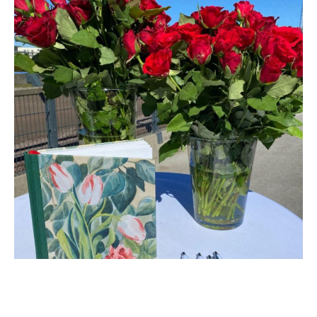
Travkonferens
Exponering & värdskap
Aktiviteter
Hört och hänt
Tävling
Tävlingsserier
Träning och provlopp
Aktiva
Månadens hästägare 2026
Månadens B-tränare 2026
Euro Classic Trot
Andelshästar
Åby Stora Pris 2026
Supertorsdag för företag