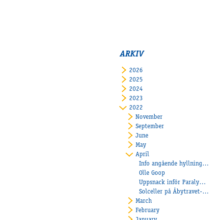
ARKIV
2026
2025
2024
2023
2022
November
September
June
May
April
Info angående hyllningen av Olle Goop 22/4
Olle Goop
Uppsnack inför Paralympiatravet
Solceller på Åbytravet- En del av en hållbar travsport
March
February