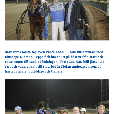
Travkonferens
Exponering & värdskap
Aktiviteter
Hört och hänt
Tävling
Tävlingsserier
Karriärens första tog även Photo Lad H.H. som tillsammans med
Träning och provlopp
Giuseppe Lubrano. Peppe fick bra snurr på hästen från start och
Aktiva
satte sonen till Laddie i ledningen. Photo Lad H.H. höll jämt 1.17-
Månadens hästägare 2026
fart och vann enkelt till slut. Det är Stefan Andreasson som är
hästens ägare, uppfödare och tränare.
Månadens B-tränare 2026
Euro Classic Trot
Andelshästar
Åby Stora Pris 2026
Supertorsdag för företag