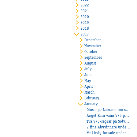
2022
2021
2020
2019
2018
2017
December
November
October
September
August
July
June
May
April
March
February
January
Giuseppe Lubrano om sin andelshäst Sandsjöns Wilma
Angel Rain vann V75 på Bergsåker
Två V75-segrar på Solvalla!
2 fina Åbyvinnare under onsdagen!
Mr Lindy forsade undan från spets på Jägers!