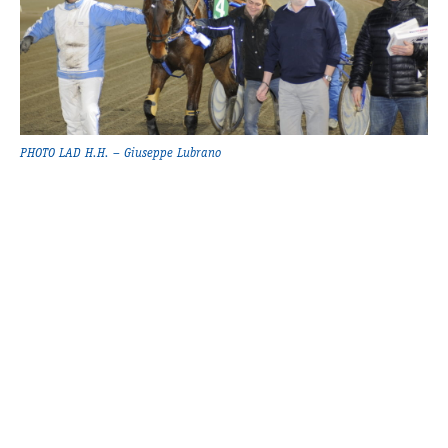
Supertorsdag
Ponnytravtävlingar
Ridsport
Om travskolan
PHOTO LAD H.H. – Giuseppe Lubrano
Samarbetspartners
Licenskurser
Kursutbud och Aktiviteter
Ungdoms­stipendium
Ledningsgrupp
Kontakt
Styrelsen
Åby Trav­sällskap
Intresseföreningar
Press