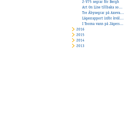
2-V75 segrar för Bergh
Art On Line tillbaka som en vinnare!
Tre Åbysegrar på Axevalla.
Lägesrapport inför kvällens tävlingar
I Tooma vann på Jägersro!
2016
2015
2014
2013