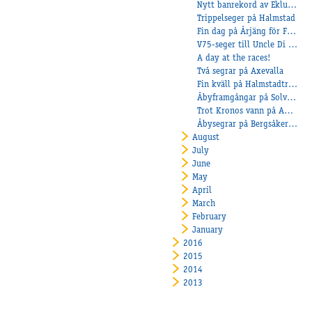
Nytt banrekord av Eklundhs löfte!
Trippelseger på Halmstad
Fin dag på Årjäng för Firma Eklundh och Nilsson
V75-seger till Uncle Di Poggio
A day at the races!
Två segrar på Axevalla
Fin kväll på Halmstadtravet
Åbyframgångar på Solvalla
Trot Kronos vann på Axevalla
Åbysegrar på Bergsåker och Halmstad
August
July
June
May
April
March
February
January
2016
2015
2014
2013