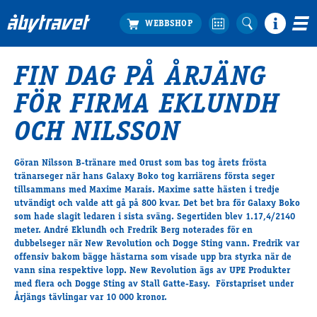
FIN DAG PÅ ÅRJÄNG
Köp biljett
FÖR FIRMA EKLUNDH
Travprogrammet
Boka ställplats
OCH NILSSON
Bra att veta
Restauranger
Göran Nilsson B-tränare med Orust som bas tog årets frösta
tränarseger när hans Galaxy Boko tog karriärens första seger
Catering by Lyon
tillsammans med Maxime Marais. Maxime satte hästen i tredje
Hotell nära oss
utvändigt och valde att gå på 800 kvar. Det bet bra för Galaxy Boko
Nybörjar­guide
som hade slagit ledaren i sista sväng. Segertiden blev 1.17,4/2140
meter. André Eklundh och Fredrik Berg noterades för en
Presentkort
dubbelseger när New Revolution och Dogge Sting vann. Fredrik var
Tävlingsdagar
offensiv bakom bägge hästarna som visade upp bra styrka när de
vann sina respektive lopp. New Revolution ägs av UPE Produkter
FAQ
med flera och Dogge Sting av Stall Gatte-Easy. Förstapriset under
Årjängs tävlingar var 10 000 kronor.