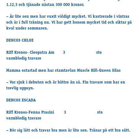
Travkonferens
1.12,3 och tjänade nästan 300 000 kronor.
Exponering & värdskap
– Är lite sen men har vuxit väldigt mycket. Vi kastrerade i vintras
Aktiviteter
och är i full träning nu. Vi har gett honom mycket tid och siktar på
kval under sommaren.
DENCOS CHLOE
Hört och hänt
Tävling
Riff Kronos- Cleopatra Am 3 sto
Tävlingsserier
varmblodig travare
Träning och provlopp
Mamma ostartad men har stamtavlan Muscle Hill-Queen Silas
Aktiva
Månadens hästägare 2026
– Var sjuk i debuten och är bättre än så. Fin travare som har en
trevlig uppsyn.
Månadens B-tränare 2026
Euro Classic Trot
DENCOS ESCADA
Andelshästar
Riff Kronos-Fenna Prasini 3 sto
varmblodig travare
Åby Stora Pris 2026
– Rör sig lätt och travar bra men är lite sen. Tränar på ett bra sätt.
Supertorsdag för företag