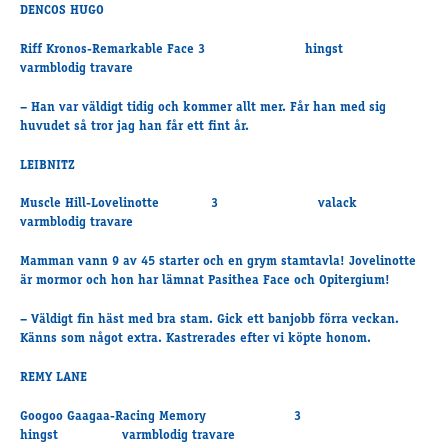
DENCOS HUGO
Supertorsdag
Ponnytravtävlingar
Riff Kronos-Remarkable Face 3 hingst
Ridsport
varmblodig travare
– Han var väldigt tidig och kommer allt mer. Får han med sig
huvudet så tror jag han får ett fint år.
Om travskolan
LEIBNITZ
Samarbetspartners
Licenskurser
Muscle Hill-Lovelinotte 3 valack
Kursutbud och Aktiviteter
varmblodig travare
Ungdoms­stipendium
Mamman vann 9 av 45 starter och en grym stamtavla! Jovelinotte
är mormor och hon har lämnat Pasithea Face och Opitergium!
Ledningsgrupp
– Väldigt fin häst med bra stam. Gick ett banjobb förra veckan.
Känns som något extra. Kastrerades efter vi köpte honom.
Kontakt
Styrelsen
REMY LANE
Åby Trav­sällskap
Googoo Gaagaa-Racing Memory 3
Intresseföreningar
hingst varmblodig travare
Press