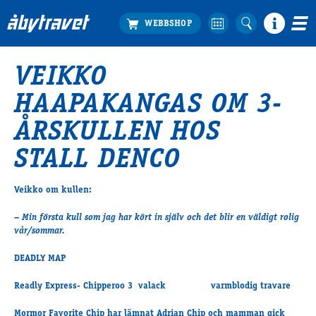
VEIKKO
Köp biljett
HAAPAKANGAS OM 3-
Travprogrammet
Boka ställplats
ÅRSKULLEN HOS
Bra att veta
STALL DENCO
Restauranger
Catering by Lyon
Veikko om kullen:
Hotell nära oss
Nybörjar­guide
– Min första kull som jag har kört in själv och det blir en väldigt rolig
vår/sommar.
Presentkort
Tävlingsdagar
DEADLY MAP
FAQ
Readly Express- Chipperoo 3 valack varmblodig travare
Mormor Favorite Chip har lämnat Adrian Chip och mamman gick