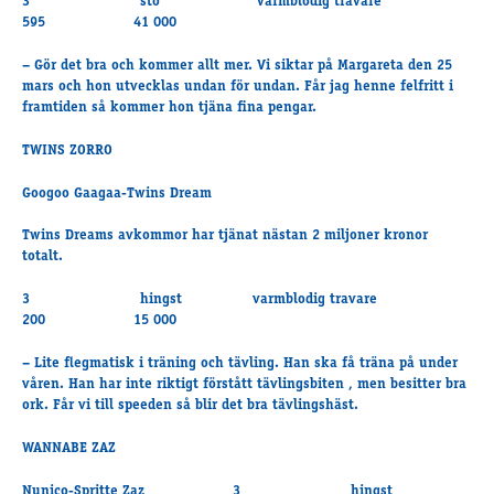
3 sto varmblodig travare
595 41 000
– Gör det bra och kommer allt mer. Vi siktar på Margareta den 25
mars och hon utvecklas undan för undan. Får jag henne felfritt i
framtiden så kommer hon tjäna fina pengar.
TWINS ZORRO
Googoo Gaagaa-Twins Dream
Twins Dreams avkommor har tjänat nästan 2 miljoner kronor
totalt.
3 hingst varmblodig travare
200 15 000
– Lite flegmatisk i träning och tävling. Han ska få träna på under
våren. Han har inte riktigt förstått tävlingsbiten , men besitter bra
ork. Får vi till speeden så blir det bra tävlingshäst.
WANNABE ZAZ
Nunico-Spritte Zaz 3 hingst