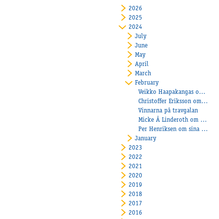
2026
2025
2024
July
June
May
April
March
February
Veikko Haapakangas om 3-årskullen hos Stall Denco
Christoffer Eriksson om sina treåringar
Vinnarna på travgalan
Micke Å Linderoth om sina treåringar
Per Henriksen om sina 3-åringar
January
2023
2022
2021
2020
2019
2018
2017
2016