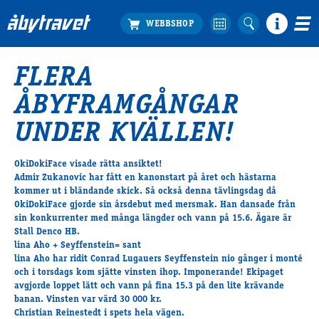
FLERA
Köp biljett
ÅBYFRAMGÅNGAR
Travprogrammet
Boka ställplats
UNDER KVÄLLEN!
Bra att veta
Restauranger
OkiDokiFace visade rätta ansiktet!
Admir Zukanovic har fått en kanonstart på året och hästarna
Catering by Lyon
kommer ut i bländande skick. Så också denna tävlingsdag då
Hotell nära oss
OkiDokiFace gjorde sin årsdebut med mersmak. Han dansade från
Nybörjar­guide
sin konkurrenter med många längder och vann på 15.6. Ägare är
Stall Denco HB.
Presentkort
lina Aho + Seyffenstein= sant
Tävlingsdagar
lina Aho har ridit Conrad Lugauers Seyffenstein nio gånger i monté
och i torsdags kom sjätte vinsten ihop. Imponerande! Ekipaget
FAQ
avgjorde loppet lätt och vann på fina 15.3 på den lite krävande
banan. Vinsten var värd 30 000 kr.
Christian Reinestedt i spets hela vägen.