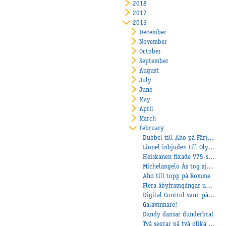
2018
2017
2016
December
November
October
September
August
July
June
May
April
March
February
Dubbel till Aho på Färjestad och Pepe di Jesolo bäst igen
Lionel inbjuden till Olympiatravet
Heiskanen fixade V75-seger till Åbytravet
Michelangelo Ås tog sjätte raka segern
Aho till topp på Romme
Flera åbyframgångar under kvällen!
Digital Control vann på V75
Galavinnare!
Dandy dansar dunderbra!
Två segrar på två olika banor!