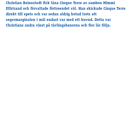
Travkonferens
Christian Reinestedt fick låna Cinque Terre av sambon Mimmi
Elfstrand och förvaltade förtroendet väl. Han skickade Cinque Terre
Exponering & värdskap
direkt till spets och var sedan aldrig hotad trots att
Aktiviteter
segermarginalen i mål endast var med ett huvud. Detta var
Christians andra vinst på tävlingsbanorna och fler lär följa.
Hört och hänt
Tävling
Tävlingsserier
Träning och provlopp
Aktiva
Månadens hästägare 2026
Månadens B-tränare 2026
Euro Classic Trot
Andelshästar
Åby Stora Pris 2026
Supertorsdag för företag