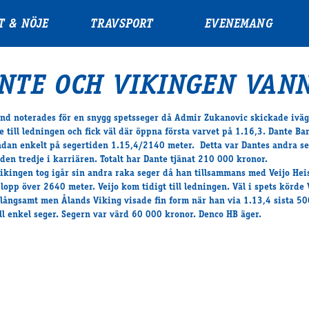
T & NÖJE
TRAVSPORT
EVENEMANG
NTE OCH VIKINGEN VANN
nd noterades för en snygg spetsseger då Admir Zukanovic skickade iväg
e till ledningen och fick väl där öppna första varvet på 1.16,3. Dante Ba
dan enkelt på segertiden 1.15,4/2140 meter. Detta var Dantes andra se
 den tredje i karriären. Totalt har Dante tjänat 210 000 kronor.
ikingen tog igår sin andra raka seger då han tillsammans med Veijo He
 lopp över 2640 meter. Veijo kom tidigt till ledningen. Väl i spets körde 
 långsamt men Ålands Viking visade fin form när han via 1.13,4 sista 50
ll enkel seger. Segern var värd 60 000 kronor. Denco HB äger.