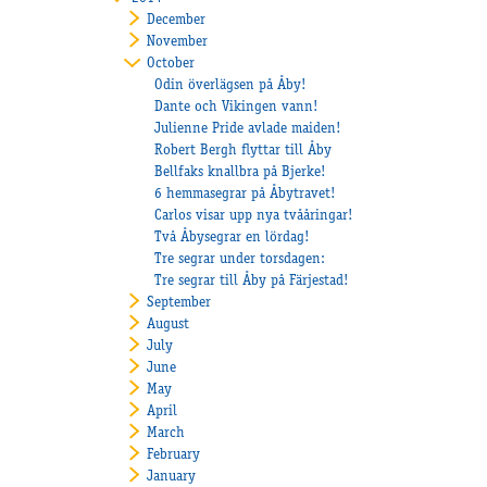
December
November
October
Odin överlägsen på Åby!
Dante och Vikingen vann!
Julienne Pride avlade maiden!
Robert Bergh flyttar till Åby
Bellfaks knallbra på Bjerke!
6 hemmasegrar på Åbytravet!
Carlos visar upp nya tvååringar!
Två Åbysegrar en lördag!
Tre segrar under torsdagen:
Tre segrar till Åby på Färjestad!
September
August
July
June
May
April
March
February
January