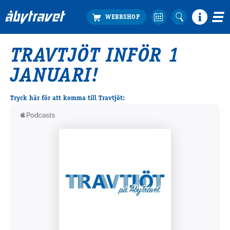
TRAVTJÖT INFÖR 1
Köp biljett
JANUARI!
Travprogrammet
Boka ställplats
Tryck här för att komma till Travtjöt:
Bra att veta
Restauranger
Catering by Lyon
Hotell nära oss
Nybörjar­guide
Presentkort
Tävlingsdagar
FAQ