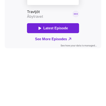
Travkonferens
Exponering & värdskap
Aktiviteter
Hört och hänt
Tävling
Tävlingsserier
Träning och provlopp
Aktiva
Månadens hästägare 2026
Månadens B-tränare 2026
Euro Classic Trot
Andelshästar
Åby Stora Pris 2026
Supertorsdag för företag