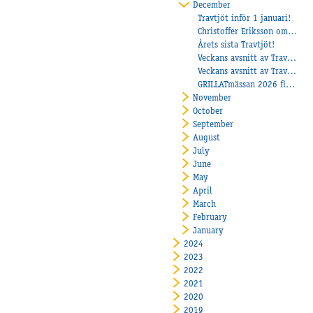
December
Travtjöt inför 1 januari!
Christoffer Eriksson om succéåret 2025!
Årets sista Travtjöt!
Veckans avsnitt av Travtjöt
Veckans avsnitt av Travtjöt
GRILLATmässan 2026 flyttar till Åby Arena – tillsammans med Paralympiatravet skapas årets hetaste folkfest!
November
October
September
August
July
June
May
April
March
February
January
2024
2023
2022
2021
2020
2019