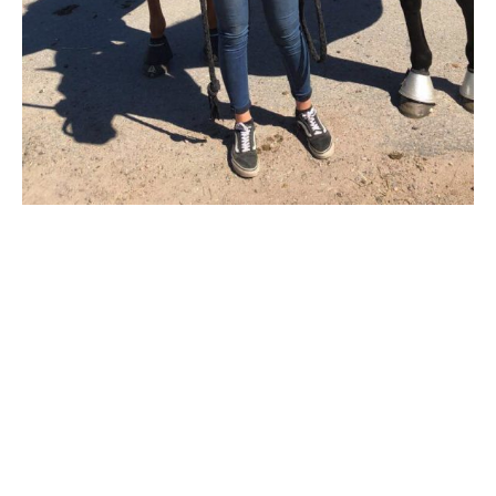
Supertorsdag
Ponnytravtävlingar
Ridsport
Om travskolan
Samarbetspartners
Licenskurser
Kursutbud och Aktiviteter
Ungdoms­stipendium
Ledningsgrupp
Kontakt
Styrelsen
Åby Trav­sällskap
Intresseföreningar
Press