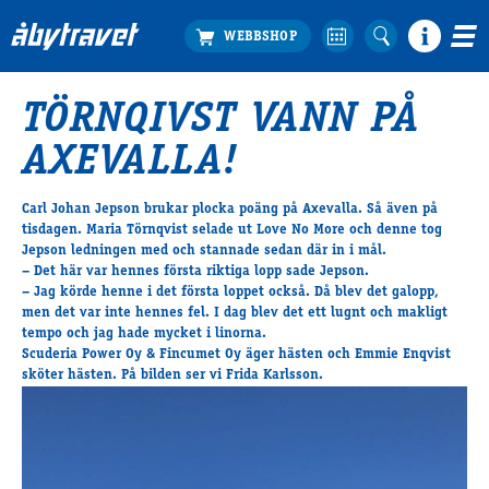
TÖRNQIVST VANN PÅ
Köp biljett
AXEVALLA!
Travprogrammet
Boka ställplats
Carl Johan Jepson brukar plocka poäng på Axevalla. Så även på
Bra att veta
tisdagen. Maria Törnqvist selade ut Love No More och denne tog
Restauranger
Jepson ledningen med och stannade sedan där in i mål.
– Det här var hennes första riktiga lopp sade Jepson.
Catering by Lyon
– Jag körde henne i det första loppet också. Då blev det galopp,
Hotell nära oss
men det var inte hennes fel. I dag blev det ett lugnt och makligt
Nybörjar­guide
tempo och jag hade mycket i linorna.
Scuderia Power Oy & Fincumet Oy äger hästen och Emmie Enqvist
Presentkort
sköter hästen. På bilden ser vi Frida Karlsson.
Tävlingsdagar
FAQ