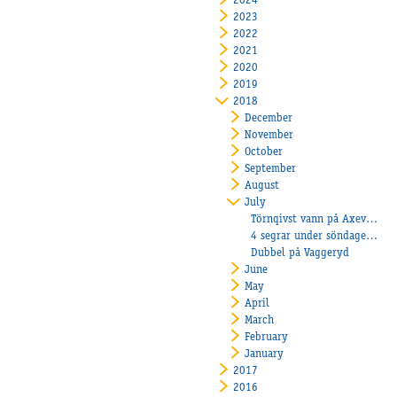
2024
2023
2022
2021
2020
2019
2018
December
November
October
September
August
July
Törnqivst vann på Axevalla!
4 segrar under söndagens Breddlopp
Dubbel på Vaggeryd
June
May
April
March
February
January
2017
2016