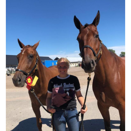
Travkonferens
Exponering & värdskap
Aktiviteter
Hört och hänt
Tävling
Tävlingsserier
Träning och provlopp
Aktiva
Månadens hästägare 2026
Månadens B-tränare 2026
Euro Classic Trot
Andelshästar
Åby Stora Pris 2026
Supertorsdag för företag