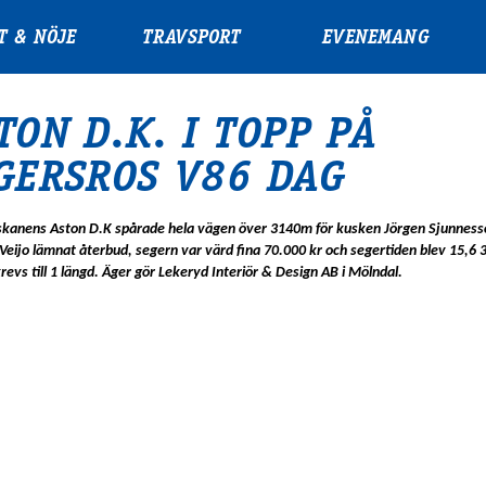
T & NÖJE
TRAVSPORT
EVENEMANG
TON D.K. I TOPP PÅ
GERSROS V86 DAG
iskanens Aston D.K spårade hela vägen över 3140m för kusken Jörgen Sjunnes
Veijo lämnat återbud, segern var värd fina 70.000 kr och segertiden blev 15,6 
revs till 1 längd. Äger gör Lekeryd Interiör & Design AB i Mölndal.