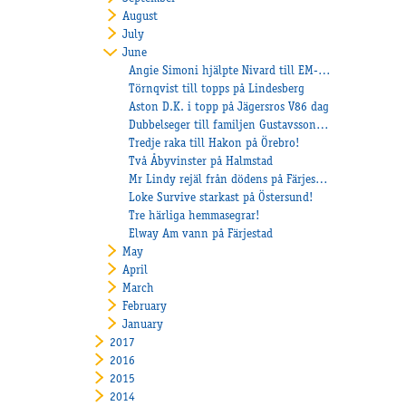
August
July
June
Angie Simoni hjälpte Nivard till EM-guld!
Törnqvist till topps på Lindesberg
Aston D.K. i topp på Jägersros V86 dag
Dubbelseger till familjen Gustavsson på Åmål
Tredje raka till Hakon på Örebro!
Två Åbyvinster på Halmstad
Mr Lindy rejäl från dödens på Färjestad
Loke Survive starkast på Östersund!
Tre härliga hemmasegrar!
Elway Am vann på Färjestad
May
April
March
February
January
2017
2016
2015
2014