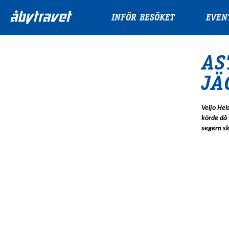
INFÖR BESÖKET
EVEN
AS
JÄ
Veijo He
körde då 
segern sk