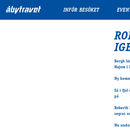
INFÖR BESÖKET
EVEN
RO
IG
Bergh lä
Hajom i
Ny hemma
Så i fjo
på
Roberth 
segrar s
Nu under