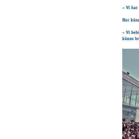
– Vi har 
Hur känn
– Vi behö
känns br