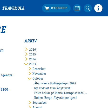
TRAVSKOLA
RE
ARKIV
2026
ill
2025
2024
2023
December
November
og igenom
October
Åbytravets tävlingsdagar 2024
Ny Podcast från Åbytravet!
h 5200
Fölet hälsar på Maria Törnqvist inför Kriteriet
Robert Bergh Åbytränare igen!
September
August