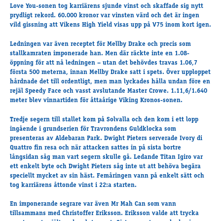
Travkonferens
Love You-sonen tog karriärens sjunde vinst och skaffade sig nytt
prydligt rekord. 60.000 kronor var vinsten värd och det är ingen
Exponering & värdskap
vild gissning att Vikens High Yield visas upp på V75 inom kort igen.
Aktiviteter
Ledningen var även receptet för
Mellby Drake
och precis som
stallkamraten imponerade han. Men där räckte inte en 1.08-
öppning för att nå ledningen – utan det behövdes travas 1.06,7
Hört och hänt
första 500 meterna, innan Mellby Drake satt i spets. Över upploppet
Tävling
hårdnade det till ordentligt, men man lyckades hålla undan före en
Tävlingsserier
rejäl Speedy Face och vasst avslutande Master Crowe. 1.11,6/1.640
meter blev vinnartiden för åttaårige Viking Kronos-sonen.
Träning och provlopp
Aktiva
Tredje segern till stallet kom på Solvalla och den kom i ett lopp
ingående i grundserien för Travrondens Guldklocka som
Månadens hästägare 2026
presenteras av Aldebaran Park. Dwight Pieters serverade
Ivory di
Månadens B-tränare 2026
Quattro
fin resa och när attacken sattes in på sista bortre
Euro Classic Trot
långsidan såg man vart segern skulle gå. Ledande Titan Igiro var
ett enkelt byte och Dwight Pieters såg inte ut att behöva begära
Andelshästar
speciellt mycket av sin häst. Femåringen vann på enkelt sätt och
tog karriärens åttonde vinst i 22:a starten.
Åby Stora Pris 2026
En imponerande segrare var även Mr Mah Can som vann
tillsammans med Christoffer Eriksson. Eriksson valde att trycka
Supertorsdag för företag