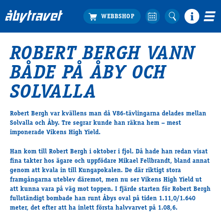
ROBERT BERGH VANN
Köp biljett
BÅDE PÅ ÅBY OCH
Travprogrammet
Boka ställplats
SOLVALLA
Bra att veta
Restauranger
Robert Bergh var kvällens man då V86-tävlingarna delades mellan
Solvalla och Åby. Tre segrar kunde han räkna hem – mest
Catering by Lyon
imponerade Vikens High Yield.
Hotell nära oss
Nybörjar­guide
Han kom till Robert Bergh i oktober i fjol. Då hade han redan visat
fina takter hos ägare och uppfödare Mikael Fellbrandt, bland annat
Presentkort
genom att kvala in till Kungapokalen. De där riktigt stora
Tävlingsdagar
framgångarna uteblev däremot, men nu ser
Vikens High Yield
ut
FAQ
att kunna vara på väg mot toppen. I fjärde starten för Robert Bergh
fullständigt bombade han runt Åbys oval på tiden 1.11,0/1.640
meter, det efter att ha inlett första halvvarvet på 1.08,6.