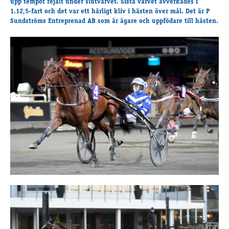
upp tempot rejält under slutvarvet. Sista varvet avverkades i
Supertorsdag
1.12,5-fart och det var ett härligt kliv i hästen över mål. Det är P
Sundströms Entreprenad AB som är ägare och uppfödare till hästen.
Ponnytravtävlingar
Ridsport
Om travskolan
Samarbetspartners
Licenskurser
Kursutbud och Aktiviteter
Ungdoms­stipendium
Ledningsgrupp
Kontakt
Styrelsen
Åby Trav­sällskap
Intresseföreningar
Press