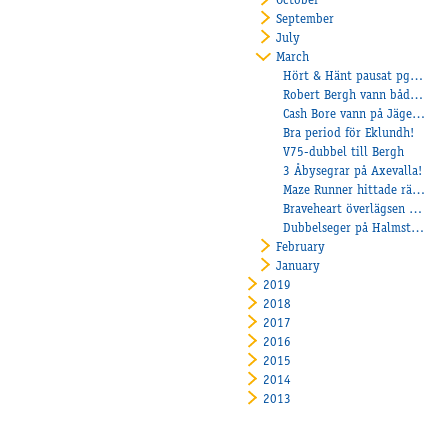
October
September
July
March
Hört & Hänt pausat pga Corona
Robert Bergh vann både på Åby och Solvalla
Cash Bore vann på Jägersro!
Bra period för Eklundh!
V75-dubbel till Bergh
3 Åbysegrar på Axevalla!
Maze Runner hittade rätt på Sundbyholm
Braveheart överlägsen på Axevalla!
Dubbelseger på Halmstadtravet
February
January
2019
2018
2017
2016
2015
2014
2013