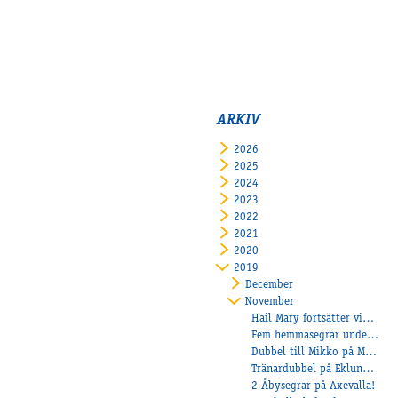
ARKIV
2026
2025
2024
2023
2022
2021
2020
2019
December
November
Hail Mary fortsätter vinna!
Fem hemmasegrar under onsdagen
Dubbel till Mikko på Mantorp!
Tränardubbel på Eklundh på Färjestad
2 Åbysegrar på Axevalla!