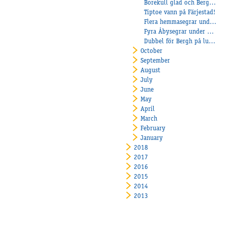
Borekull glad och Bergh tog tre segrar!
Tiptoe vann på Färjestad!
Flera hemmasegrar under lördagen
Fyra Åbysegrar under Axevallas fredagstävlingar
Dubbel för Bergh på lunchen!
October
September
August
July
June
May
April
March
February
January
2018
2017
2016
2015
2014
2013