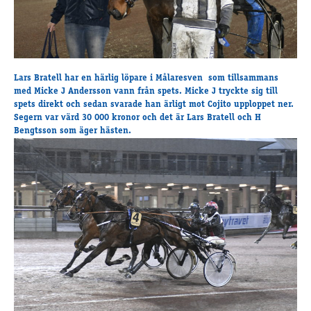
Travkonferens
Exponering & värdskap
Aktiviteter
Lars Bratell har en härlig löpare i Målaresven som tillsammans
med Micke J Andersson vann från spets. Micke J tryckte sig till
Hört och hänt
spets direkt och sedan svarade han ärligt mot Cojito upploppet ner.
Tävling
Segern var värd 30 000 kronor och det är Lars Bratell och H
Tävlingsserier
Bengtsson som äger hästen.
Träning och provlopp
Aktiva
Månadens hästägare 2026
Månadens B-tränare 2026
Euro Classic Trot
Andelshästar
Åby Stora Pris 2026
Supertorsdag för företag