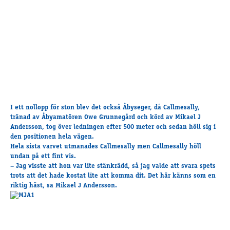
Supertorsdag
Ponnytravtävlingar
Ridsport
Om travskolan
Samarbetspartners
Licenskurser
I ett nollopp för ston blev det också Åbyseger, då Callmesally,
Kursutbud och Aktiviteter
tränad av Åbyamatören Owe Grunnegård och körd av Mikael J
Ungdoms­stipendium
Andersson, tog över ledningen efter 500 meter och sedan höll sig i
den positionen hela vägen.
Hela sista varvet utmanades Callmesally men Callmesally höll
undan på ett fint vis.
Ledningsgrupp
– Jag visste att hon var lite stänkrädd, så jag valde att svara spets
Kontakt
trots att det hade kostat lite att komma dit. Det här känns som en
riktig häst, sa Mikael J Andersson.
Styrelsen
Åby Trav­sällskap
Intresseföreningar
Press