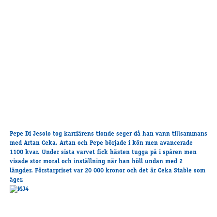
Travkonferens
Exponering & värdskap
Aktiviteter
Hört och hänt
Tävling
Tävlingsserier
Träning och provlopp
Aktiva
Månadens hästägare 2026
Pepe Di Jesolo tog karriärens tionde seger då han vann tillsammans
Månadens B-tränare 2026
med Artan Ceka. Artan och Pepe började i kön men avancerade
Euro Classic Trot
1100 kvar. Under sista varvet fick hästen tugga på i spåren men
visade stor moral och inställning när han höll undan med 2
Andelshästar
längder. Förstarpriset var 20 000 kronor och det är Ceka Stable som
äger.
Åby Stora Pris 2026
Supertorsdag för företag