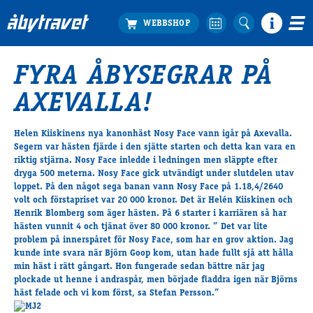
FYRA ÅBYSEGRAR PÅ
Köp biljett
AXEVALLA!
Travprogrammet
Boka ställplats
Helen Kiiskinens nya kanonhäst Nosy Face vann igår på Axevalla.
Bra att veta
Segern var hästen fjärde i den sjätte starten och detta kan vara en
Restauranger
riktig stjärna. Nosy Face inledde i ledningen men släppte efter
dryga 500 meterna. Nosy Face gick utvändigt under slutdelen utav
Catering by Lyon
loppet. På den något sega banan vann Nosy Face på 1.18,4/2640
Hotell nära oss
volt och förstapriset var 20 000 kronor. Det är Helén Kiiskinen och
Nybörjar­guide
Henrik Blomberg som äger hästen. På 6 starter i karriären så har
hästen vunnit 4 och tjänat över 80 000 kronor. ” Det var lite
Presentkort
problem på innerspåret för Nosy Face, som har en grov aktion. Jag
Tävlingsdagar
kunde inte svara när Björn Goop kom, utan hade fullt sjå att hålla
min häst i rätt gångart. Hon fungerade sedan bättre när jag
FAQ
plockade ut henne i andraspår, men började fladdra igen när Björns
häst felade och vi kom först, sa Stefan Persson.”