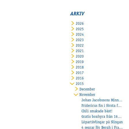
ARKIV
2026
2025
2024
2023
2022
2021
2020
2019
2018
2017
2016
2015
December
November
Johan Jacobssons Minne till Åby
Fridericus fin i första för Veijo
Chili smakade bäst!
Gratis boxhyra från 160101
Löpartävlingar på Slingan
4 segrar för Bergh i Frankrike