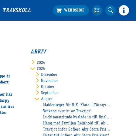
TRAVSKOLA
ARKIV
2026
2025
December
gge är
November
obert
October
September
ner har
August
Harpy
Maidenseger för R.K. Kiara – Törnqvist tog tränardubbel
sin livs
Veckans avsnitt av Travtjöt!
tter
Luckisanattitude kvalade in till finalen av Svenskt Travderby!
Häng med Familjen Reinhold till Åby Travskola
Travtjöt inför Sofiero Åby Stora Pris 2025!
Fältet till Sofiero Åby Stora Pris klart!