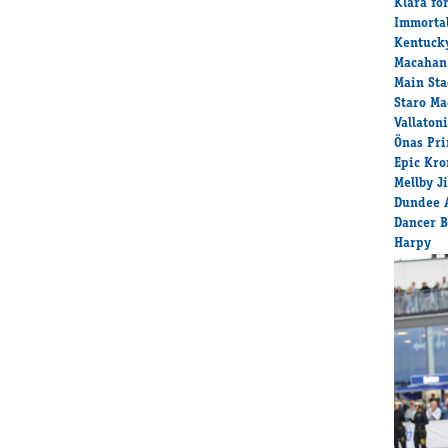
Klara fö
Immortal
Kentuck
Macahan
Main Sta
Staro Ma
Vallaton
Önas Pri
Epic Kro
Mellby J
Dundee 
Dancer 
Harpy