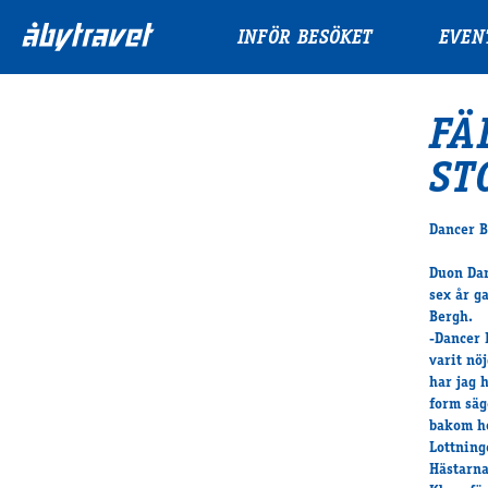
INFÖR BESÖKET
EVEN
FÄ
ST
Dancer B
Duon Dan
sex år g
Bergh.
-Dancer 
varit nö
har jag h
form säg
bakom h
Lottning
Hästarna