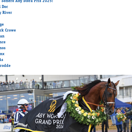
r Sofiero Åby Stora Pris 2025:
 Doc
y River
ge
ck Crowe
ian
nce
nos
inx
As
Brodde