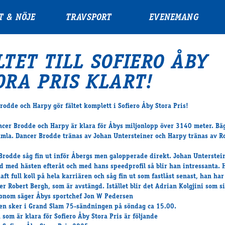
T & NÖJE
TRAVSPORT
EVENEMANG
LTET TILL SOFIERO ÅBY
ORA PRIS KLART!
rodde och Harpy gör fältet komplett i Sofiero Åby Stora Pris!
cer Brodde och Harpy är klara för Åbys miljonlopp över 3140 meter. Bä
amla. Dancer Brodde tränas av Johan Untersteiner och Harpy tränas av R
Brodde såg fin ut inför Åbergs men galopperade direkt. Johan Unterstei
jd med hästen efteråt och med hans speedprofil så blir han intressanta. 
aft full koll på hela karriären och såg fin ut som fastlåst senast, han har 
er Robert Bergh, som är avstängd. Istället blir det Adrian Kolgjini som si
onom säger Åbys sportchef Jon W Pedersen
en sker i Grand Slam 75-sändningen på söndag ca 15.00.
 som är klara för Sofiero Åby Stora Pris är följande