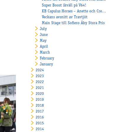
Super Boost ikväll på V64!
KB Capulus Horses – Anette och Creder Johansson redo för Åby Stora Pris
Veckans avsnitt av Travtjöt
Main Stage till Sofiero Åby Stora Pris
July
June
May
April
March
February
January
2024
2023
2022
2021
2020
2019
2018
2017
2016
2015
2014