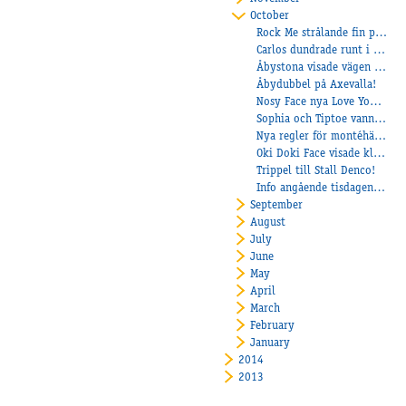
October
Rock Me strålande fin på Solvalla!
Carlos dundrade runt i vanliga ordning!
Åbystona visade vägen på lunchen!
Åbydubbel på Axevalla!
Nosy Face nya Love You More?
Sophia och Tiptoe vann på Bjerke
Nya regler för montéhästar och för lärlingar
Oki Doki Face visade klass på Halmstad
Trippel till Stall Denco!
Info angående tisdagens provlopp
September
August
July
June
May
April
March
February
January
2014
2013