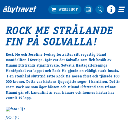
ROCK ME STRÅLANDE
Köp biljett
FIN PÅ SOLVALLA!
Travprogrammet
Boka ställplats
Rock Me och Josefine Ivehag fortsätter sitt segertåg bland
Bra att veta
montéeliten i Sverige. Igår var det Solvalla som fick besök av
Restauranger
Mimmi Elfstrands stjärntravare. Solvalla Hästägarförenings
Montépokal var loppet och Rock Me gjorde en väldigt stark insats.
Catering by Lyon
I en stenhård slutstrid satte Rock Me nosen först och tjänade 100
Hotell nära oss
000 kronor. Detta var hästens tjugosjätte seger i karriären. Det är
Nybörjar­guide
Team Rock Me som äger hästen och Mimmi Elfstrand som tränar.
Mimmi går ett kanonfint år som tränare och hennes hästar har
Presentkort
vunnit 19 lopp.
Tävlingsdagar
FAQ
foto : lj :