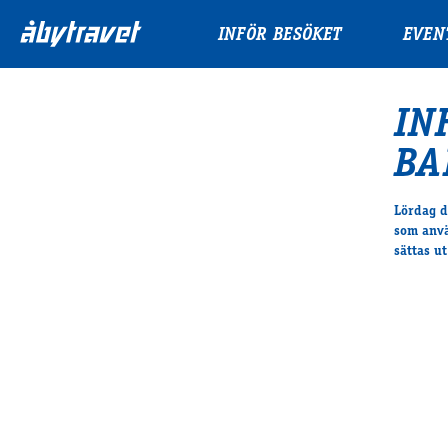
INFÖR BESÖKET
EVEN
IN
BA
Lördag d
som anvä
sättas u