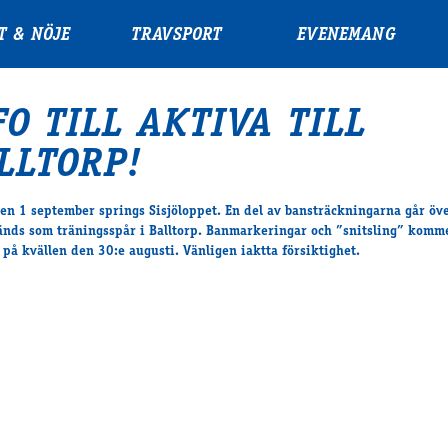
T & NÖJE
TRAVSPORT
EVENEMANG
FO TILL AKTIVA TILL
LLTORP!
en 1 september springs Sisjöloppet. En del av bansträckningarna går öv
nds som träningsspår i Balltorp. Banmarkeringar och ”snitsling” komme
t på kvällen den 30:e augusti. Vänligen iaktta försiktighet.