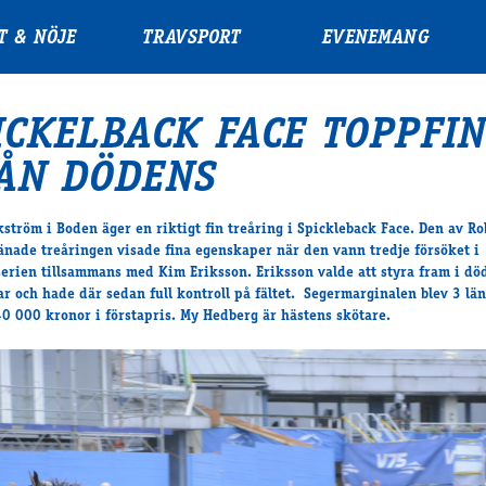
T & NÖJE
TRAVSPORT
EVENEMANG
ICKELBACK FACE TOPPFI
ÅN DÖDENS
kström i Boden äger en riktigt fin treåring i Spickleback Face. Den av Ro
änade treåringen visade fina egenskaper när den vann tredje försöket i
rien tillsammans med Kim Eriksson. Eriksson valde att styra fram i dö
r och hade där sedan full kontroll på fältet. Segermarginalen blev 3 lä
40 000 kronor i förstapris. My Hedberg är hästens skötare.