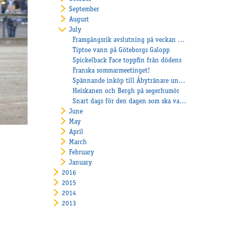
September
August
July
Framgångsrik avslutning på veckan för Åbyhästarna
Tiptoe vann på Göteborgs Galopp
Spickelback Face toppfin från dödens
Franska sommarmeetinget!
Spännande inköp till Åbytränare under Kolgjini Sales
Heiskanen och Bergh på segerhumör
Snart dags för den dagen som ska vara Frankrikes nationaldag
June
May
April
March
February
January
2016
2015
2014
2013