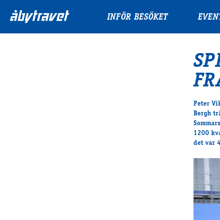
INFÖR BESÖKET
EVEN
SP
FR
Peter Vi
Bergh tr
Sommarse
1200 kva
det var 