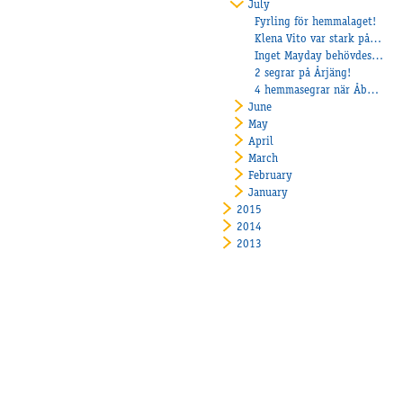
July
Fyrling för hemmalaget!
Klena Vito var stark på Vaggeryd!
Inget Mayday behövdes på Jägersro
2 segrar på Årjäng!
4 hemmasegrar när Åby firade 80-år
June
May
April
March
February
January
2015
2014
2013