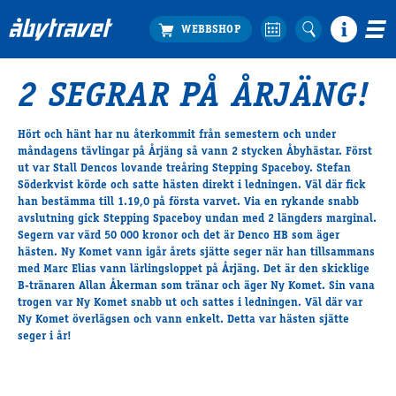
2 SEGRAR PÅ ÅRJÄNG!
Köp biljett
Travprogrammet
Hört och hänt har nu återkommit från semestern och under
måndagens tävlingar på Årjäng så vann 2 stycken Åbyhästar. Först
Boka ställplats
ut var Stall Dencos lovande treåring Stepping Spaceboy. Stefan
Bra att veta
Söderkvist körde och satte hästen direkt i ledningen. Väl där fick
Restauranger
han bestämma till 1.19,0 på första varvet. Via en rykande snabb
avslutning gick Stepping Spaceboy undan med 2 längders marginal.
Catering by Lyon
Segern var värd 50 000 kronor och det är Denco HB som äger
Hotell nära oss
hästen. Ny Komet vann igår årets sjätte seger när han tillsammans
med Marc Elias vann lärlingsloppet på Årjäng. Det är den skicklige
Nybörjar­guide
B-tränaren Allan Åkerman som tränar och äger Ny Komet. Sin vana
Presentkort
trogen var Ny Komet snabb ut och sattes i ledningen. Väl där var
Tävlingsdagar
Ny Komet överlägsen och vann enkelt. Detta var hästen sjätte
seger i år!
FAQ