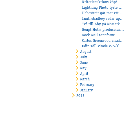
Kriterieauktions köp!
Lightning Photo lyste på Mantorp!
Hebestreit går mot ett kanonår!
Iamthebadboy radar upp segrarna!
Två till Åby på Momarken!
Bengt Holm producerar nya vinnare!
Rock Me i toppform!
Carlos Greenwood visade ingen ringrost!
Odin Töll visade V75-klass!
August
July
June
May
April
March
February
January
2013