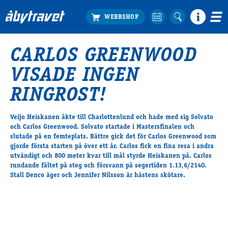
CARLOS GREENWOOD
Köp biljett
VISADE INGEN
Travprogrammet
Boka ställplats
RINGROST!
Bra att veta
Restauranger
Veijo Heiskanen åkte till Charlottenlund och hade med sig Solvato
och Carlos Greenwood. Solvato startade i Mastersfinalen och
Catering by Lyon
slutade på en femteplats. Bättre gick det för Carlos Greenwood som
Hotell nära oss
gjorde första starten på över ett år. Carlos fick en fina resa i andra
Nybörjar­guide
utvändigt och 800 meter kvar till mål styrde Heiskanen på. Carlos
rundande fältet på steg och försvann på segertiden 1.13,6/2140.
Presentkort
Stall Denco äger och Jennifer Nilsson är hästens skötare.
Tävlingsdagar
FAQ