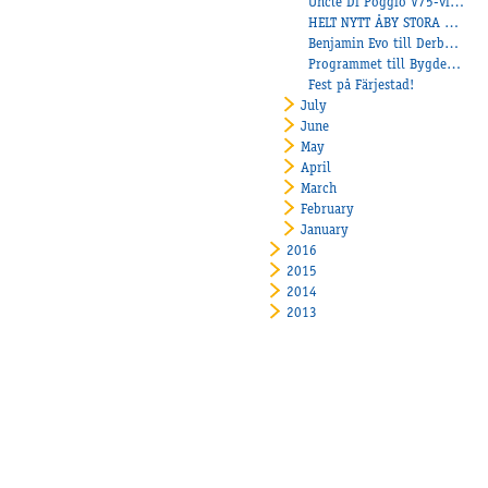
Uncle Di Poggio V75-vinnare!
HELT NYTT ÅBY STORA PRIS
Benjamin Evo till Derbyfinalen!
Programmet till Bygdetravet 170826
Fest på Färjestad!
July
June
May
April
March
February
January
2016
2015
2014
2013