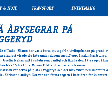
T & NÖJE
TRAVSPORT
EVENEMANG
Å ÅBYSEGRAR PÅ
GGERYD
är tillbaka! Hästen har varit borta ett tag från tävlingsbanan på grund a
n ringrost visade sig inte under dagens montélopp, Smålandsmästaren,
. Josefin Ivehag satt i sadeln som vanligt och fixade den 17:e seger i ka
den blev 15,4 2160v. Mimmi Elfstrand är hästens tränare.
marsson var också på plats i Vaggeryd och det blev vinst med Quantum 
el Karlsson i sulkyn. Det var den första segern i karriären för Quantum