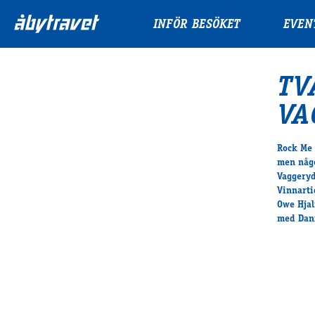
INFÖR BESÖKET
EVEN
TV
VA
Rock Me 
men någo
Vaggeryd
Vinnarti
Owe Hjal
med Dani