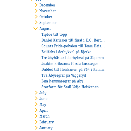
December
November
October
September
August
Tiptoe till topp
Daniel Karlsson till final i K.G. Bertmarks Minne
Counts Pride-pokalen till Team Heiskanen
Bellfaks i derbykval på Bjerke
Tre åbyhästar i derbykval på Jägersro
Joakim Erikssons första kuskseger
Dubbel till Heiskanen på V64 i Kalmar
Två Åbysegrar på Vaggeryd
Fem hemmasegrar på Åby!
Storform för Stall Veijo Heiskanen
July
June
May
April
March
February
January