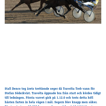
Travkonferens
Exponering & värdskap
Aktiviteter
Hört och hänt
Tävling
Tävlingsserier
Träning och provlopp
Aktiva
Månadens hästägare 2026
Månadens B-tränare 2026
Euro Classic Trot
Andelshästar
Stall Denco tog årets trettionde seger då Travolta Treb vann för
Stefan Söderkvist. Travolta öppnade bra från start och kördes tidigt
Åby Stora Pris 2026
till ledningen. Första varvet gick på 1.12.0 och trots detta höll
hästen farten in hela vägen i mål. Segern blev knapp men säker.
Supertorsdag för företag