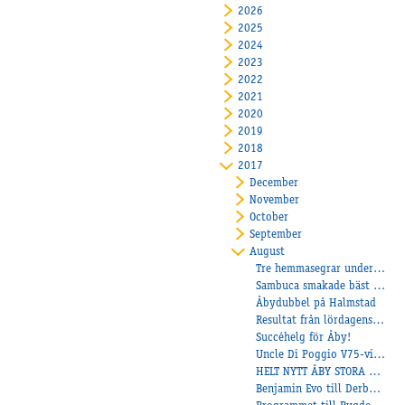
2026
2025
2024
2023
2022
2021
2020
2019
2018
2017
December
November
October
September
August
Tre hemmasegrar under onsdagkvällen
Sambuca smakade bäst på Axevalla!
Åbydubbel på Halmstad
Resultat från lördagens Bygdetrav!
Succéhelg för Åby!
Uncle Di Poggio V75-vinnare!
HELT NYTT ÅBY STORA PRIS
Benjamin Evo till Derbyfinalen!