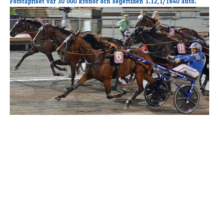
Förstapriset var 30 000 kronor och segertiden 1.12,1/1640 auto.
Supertorsdag
Ponnytravtävlingar
Ridsport
Om travskolan
Samarbetspartners
Licenskurser
Kursutbud och Aktiviteter
Ungdoms­stipendium
Ledningsgrupp
Kontakt
Styrelsen
Åby Trav­sällskap
Intresseföreningar
Press