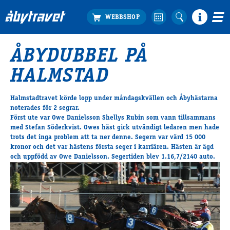
ÅBYDUBBEL PÅ
Köp biljett
HALMSTAD
Travprogrammet
Boka ställplats
Halmstadtravet körde lopp under måndagskvällen och Åbyhästarna
Bra att veta
noterades för 2 segrar.
Restauranger
Först ute var Owe Danielsson Shellys Rubin som vann tillsammans
med Stefan Söderkvist. Owes häst gick utvändigt ledaren men hade
Catering by Lyon
trots det inga problem att ta ner denne. Segern var värd 15 000
Hotell nära oss
kronor och det var hästens första seger i karriären. Hästen är ägd
Nybörjar­guide
och uppfödd av Owe Danielsson. Segertiden blev 1.16,7/2140 auto.
Presentkort
Tävlingsdagar
FAQ